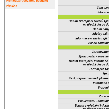
Přehled zpracovatelů posudků
Přihlásit
Text oz
Informa
Datum zveřejnění závěrů zjiš
na úřední desce do
Datum nabyt
Závěry zjišť
Informace o závěru zjišť
Vliv na sousta
Zpracovate
Zpracovatel - soustav
Datum zveřejnění informace
na úřední desce do
Termín pro zas
Text
Text přepracované/doplněn
Informace 
Vrácení
Zpraco
Posuzovatel - soustav
Datum zveřejnění infor