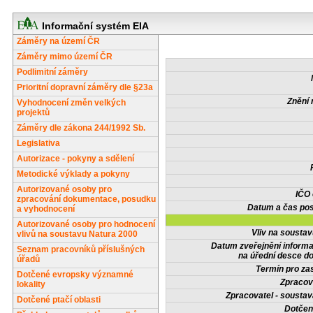
Informační systém EIA
Záměry na území ČR
Záměry mimo území ČR
Podlimitní záměry
Prioritní dopravní záměry dle §23a
Znění 
Vyhodnocení změn velkých
projektů
Záměry dle zákona 244/1992 Sb.
Legislativa
Autorizace - pokyny a sdělení
Metodické výklady a pokyny
Autorizované osoby pro
IČO
zpracování dokumentace, posudku
Datum a čas pos
a vyhodnocení
Autorizované osoby pro hodnocení
Vliv na sousta
vlivů na soustavu Natura 2000
Datum zveřejnění inform
Seznam pracovníků příslušných
na úřední desce do
úřadů
Termín pro zas
Dotčené evropsky významné
Zpracov
lokality
Zpracovatel - soustav
Dotčené ptačí oblasti
Dotčené