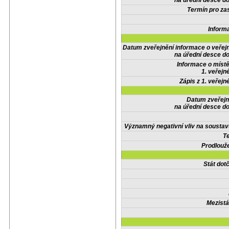
na úřední desce do
Termín pro zas
Inform
Datum zveřejnění informace o veřej
na úřední desce do
Informace o místě
1. veřejn
Zápis z 1. veřejn
Datum zveřejn
na úřední desce do
Významný negativní vliv na soustav
Te
Prodlouže
Stát do
Mezistá