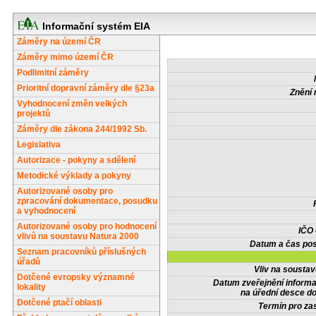
Informační systém EIA
Záměry na území ČR
Záměry mimo území ČR
Podlimitní záměry
Prioritní dopravní záměry dle §23a
Znění 
Vyhodnocení změn velkých
projektů
Záměry dle zákona 244/1992 Sb.
Legislativa
Autorizace - pokyny a sdělení
Metodické výklady a pokyny
Autorizované osoby pro
zpracování dokumentace, posudku
a vyhodnocení
Autorizované osoby pro hodnocení
IČO
vlivů na soustavu Natura 2000
Datum a čas pos
Seznam pracovníků příslušných
úřadů
Vliv na sousta
Dotčené evropsky významné
Datum zveřejnění inform
lokality
na úřední desce do
Dotčené ptačí oblasti
Termín pro zas