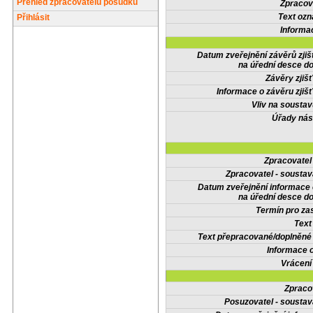
Přehled zpracovatelů posudků
Zpracov
Text oz
Přihlásit
Informa
Datum zveřejnění závěrů zjiš
na úřední desce do
Závěry zjišť
Informace o závěru zjišť
Vliv na sousta
Úřady nás
Zpracovate
Zpracovatel - soustav
Datum zveřejnění informace
na úřední desce do
Termín pro zas
Text
Text přepracované/doplněn
Informace 
Vrácení
Zpraco
Posuzovatel - soustav