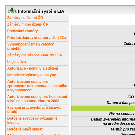
Informační systém EIA
Záměry na území ČR
Záměry mimo území ČR
Podlimitní záměry
Prioritní dopravní záměry dle §23a
Znění 
Vyhodnocení změn velkých
projektů
Záměry dle zákona 244/1992 Sb.
Legislativa
Autorizace - pokyny a sdělení
Metodické výklady a pokyny
Autorizované osoby pro
zpracování dokumentace, posudku
a vyhodnocení
Autorizované osoby pro hodnocení
IČO
vlivů na soustavu Natura 2000
Datum a čas pos
Seznam pracovníků příslušných
úřadů
Vliv na sousta
Dotčené evropsky významné
Datum zveřejnění inform
lokality
na úřední desce do
Dotčené ptačí oblasti
Termín pro zas