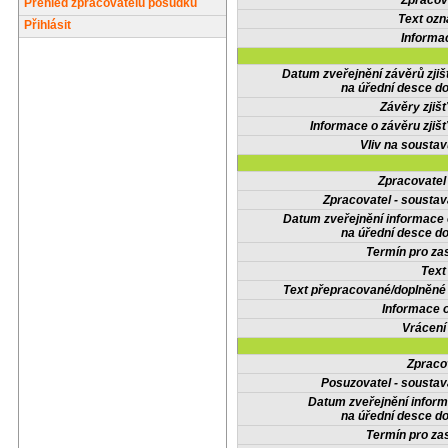
Zpracov
Přehled zpracovatelů posudků
Text oz
Přihlásit
Informa
Datum zveřejnění závěrů zjiš
na úřední desce do
Závěry zjišť
Informace o závěru zjišť
Vliv na sousta
Zpracovate
Zpracovatel - soustav
Datum zveřejnění informace
na úřední desce do
Termín pro zas
Text
Text přepracované/doplněn
Informace 
Vrácení
Zpraco
Posuzovatel - soustav
Datum zveřejnění infor
na úřední desce do
Termín pro zas