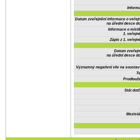
Inform
Datum zveřejnění informace o veřej
na úřední desce do
Informace o místě
1. veřejn
Zápis z 1. veřejn
Datum zveřejn
na úřední desce do
Významný negativní vliv na soustav
Te
Prodlouže
Stát do
Mezistá