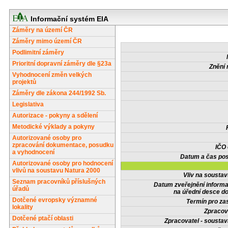
Informační systém EIA
Záměry na území ČR
Záměry mimo území ČR
Podlimitní záměry
Prioritní dopravní záměry dle §23a
Znění 
Vyhodnocení změn velkých
projektů
Záměry dle zákona 244/1992 Sb.
Legislativa
Autorizace - pokyny a sdělení
Metodické výklady a pokyny
Autorizované osoby pro
zpracování dokumentace, posudku
IČO
a vyhodnocení
Datum a čas pos
Autorizované osoby pro hodnocení
vlivů na soustavu Natura 2000
Vliv na sousta
Seznam pracovníků příslušných
Datum zveřejnění inform
úřadů
na úřední desce do
Dotčené evropsky významné
Termín pro zas
lokality
Zpracov
Dotčené ptačí oblasti
Zpracovatel - soustav