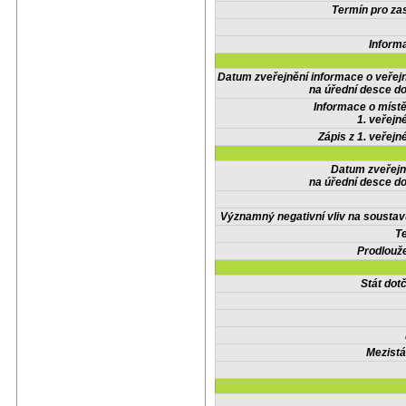
Termín pro zas
Inform
Datum zveřejnění informace o veřej
na úřední desce do
Informace o místě
1. veřejn
Zápis z 1. veřejn
Datum zveřejn
na úřední desce do
Významný negativní vliv na soustav
Te
Prodlouže
Stát do
Mezistá