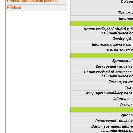
Přehled zpracovatelů posudků
Dotčené
Přihlásit
Text oz
Informa
Datum zveřejnění závěrů zjiš
na úřední desce do
Závěry zjišť
Informace o závěru zjišť
Vliv na sousta
Zpracovate
Zpracovatel - soustav
Datum zveřejnění informace
na úřední desce do
Termín pro zas
Text
Text přepracované/doplněn
Informace 
Vrácení
Zpraco
Posuzovatel - soustav
Datum zveřejnění infor
na úřední desce do