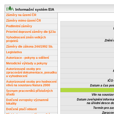
Informační systém EIA
Záměry na území ČR
Záměry mimo území ČR
Podlimitní záměry
Prioritní dopravní záměry dle §23a
Vyhodnocení změn velkých
Znění 
projektů
Záměry dle zákona 244/1992 Sb.
Legislativa
Autorizace - pokyny a sdělení
Metodické výklady a pokyny
Autorizované osoby pro
zpracování dokumentace, posudku
a vyhodnocení
IČO
Autorizované osoby pro hodnocení
vlivů na soustavu Natura 2000
Datum a čas pos
Seznam pracovníků příslušných
úřadů
Vliv na sousta
Datum zveřejnění inform
Dotčené evropsky významné
na úřední desce do
lokality
Termín pro zas
Dotčené ptačí oblasti
Zpracov