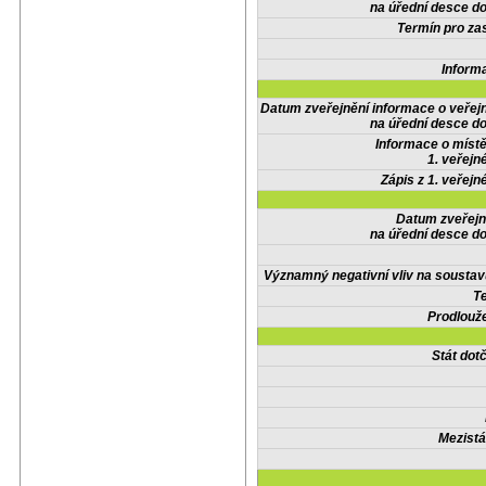
na úřední desce do
Termín pro zas
Inform
Datum zveřejnění informace o veřej
na úřední desce do
Informace o místě
1. veřejn
Zápis z 1. veřejn
Datum zveřejn
na úřední desce do
Významný negativní vliv na soustav
Te
Prodlouže
Stát do
Mezistá