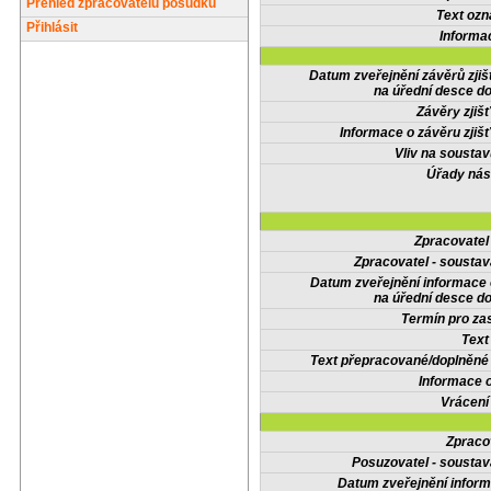
Přehled zpracovatelů posudků
Text oz
Přihlásit
Informa
Datum zveřejnění závěrů zjiš
na úřední desce do
Závěry zjišť
Informace o závěru zjišť
Vliv na sousta
Úřady nás
Zpracovate
Zpracovatel - soustav
Datum zveřejnění informace
na úřední desce do
Termín pro zas
Text
Text přepracované/doplněn
Informace 
Vrácení
Zpraco
Posuzovatel - soustav
Datum zveřejnění infor