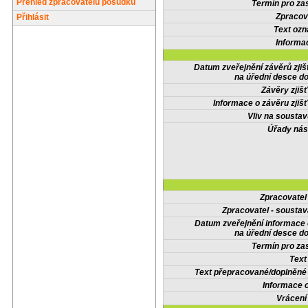
Přehled zpracovatelů posudků
Termín pro zas
Zpracov
Přihlásit
Text oz
Informa
Datum zveřejnění závěrů zjiš
na úřední desce do
Závěry zjišť
Informace o závěru zjišť
Vliv na sousta
Úřady nás
Zpracovate
Zpracovatel - soustav
Datum zveřejnění informace
na úřední desce do
Termín pro zas
Text
Text přepracované/doplněn
Informace 
Vrácení