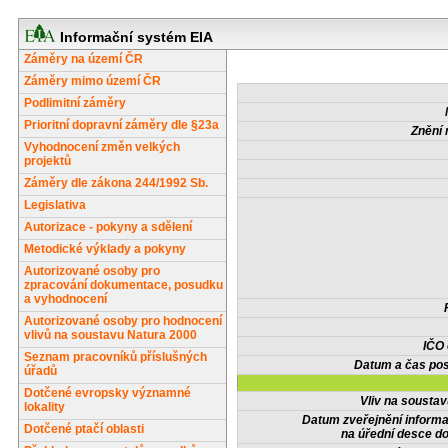
Informační systém EIA
Záměry na území ČR
Záměry mimo území ČR
Podlimitní záměry
Prioritní dopravní záměry dle §23a
Znění 
Vyhodnocení změn velkých
projektů
Záměry dle zákona 244/1992 Sb.
Legislativa
Autorizace - pokyny a sdělení
Metodické výklady a pokyny
Autorizované osoby pro
zpracování dokumentace, posudku
a vyhodnocení
Autorizované osoby pro hodnocení
vlivů na soustavu Natura 2000
IČO
Seznam pracovníků příslušných
Datum a čas pos
úřadů
Dotčené evropsky významné
Vliv na sousta
lokality
Datum zveřejnění inform
Dotčené ptačí oblasti
na úřední desce do