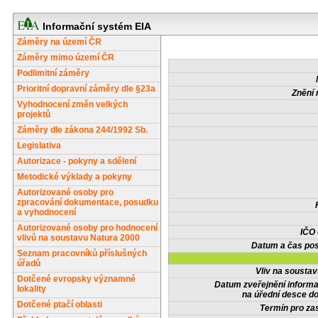
Informační systém EIA
Záměry na území ČR
Záměry mimo území ČR
Podlimitní záměry
Prioritní dopravní záměry dle §23a
Znění 
Vyhodnocení změn velkých
projektů
Záměry dle zákona 244/1992 Sb.
Legislativa
Autorizace - pokyny a sdělení
Metodické výklady a pokyny
Autorizované osoby pro
zpracování dokumentace, posudku
a vyhodnocení
Autorizované osoby pro hodnocení
IČO
vlivů na soustavu Natura 2000
Datum a čas pos
Seznam pracovníků příslušných
úřadů
Vliv na sousta
Dotčené evropsky významné
Datum zveřejnění inform
lokality
na úřední desce do
Dotčené ptačí oblasti
Termín pro zas