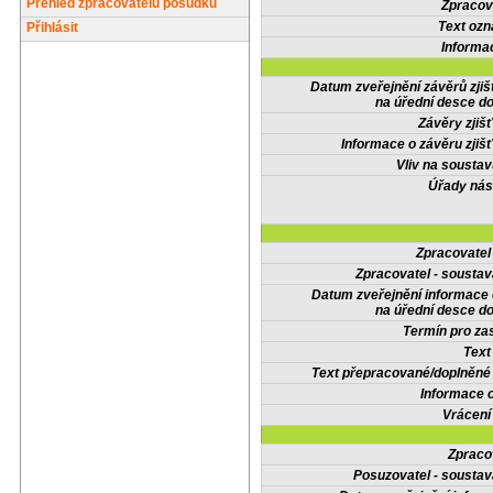
Přehled zpracovatelů posudků
Zpracov
Text oz
Přihlásit
Informa
Datum zveřejnění závěrů zjiš
na úřední desce do
Závěry zjišť
Informace o závěru zjišť
Vliv na sousta
Úřady nás
Zpracovate
Zpracovatel - soustav
Datum zveřejnění informace
na úřední desce do
Termín pro zas
Text
Text přepracované/doplněn
Informace 
Vrácení
Zpraco
Posuzovatel - soustav