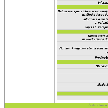
Inform
Datum zveřejnění informace o veřej
na úřední desce do
Informace o místě
1. veřejn
Zápis z 1. veřejn
Datum zveřejn
na úřední desce do
Významný negativní vliv na soustav
Te
Prodlouže
Stát do
Mezistá
Česká informač