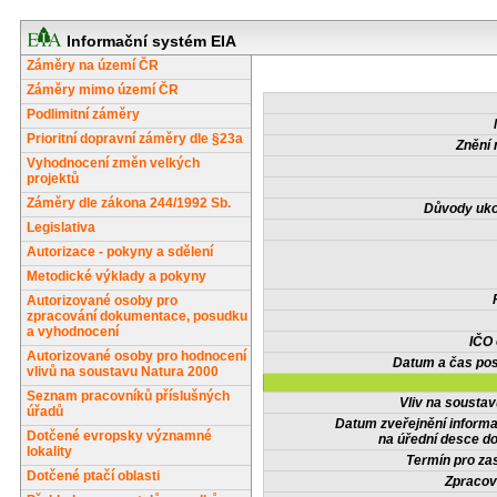
Informační systém EIA
Záměry na území ČR
Záměry mimo území ČR
Podlimitní záměry
Prioritní dopravní záměry dle §23a
Znění 
Vyhodnocení změn velkých
projektů
Záměry dle zákona 244/1992 Sb.
Důvody uko
Legislativa
Autorizace - pokyny a sdělení
Metodické výklady a pokyny
Autorizované osoby pro
zpracování dokumentace, posudku
a vyhodnocení
IČO
Autorizované osoby pro hodnocení
Datum a čas pos
vlivů na soustavu Natura 2000
Seznam pracovníků příslušných
Vliv na sousta
úřadů
Datum zveřejnění inform
Dotčené evropsky významné
na úřední desce do
lokality
Termín pro zas
Dotčené ptačí oblasti
Zpracov