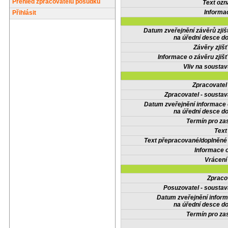
Přehled zpracovatelů posudků
Text oz
Informa
Přihlásit
Datum zveřejnění závěrů zjiš
na úřední desce do
Závěry zjišť
Informace o závěru zjišť
Vliv na sousta
Zpracovate
Zpracovatel - soustav
Datum zveřejnění informace
na úřední desce do
Termín pro zas
Text
Text přepracované/doplněn
Informace 
Vrácení
Zpraco
Posuzovatel - soustav
Datum zveřejnění infor
na úřední desce do
Termín pro zas