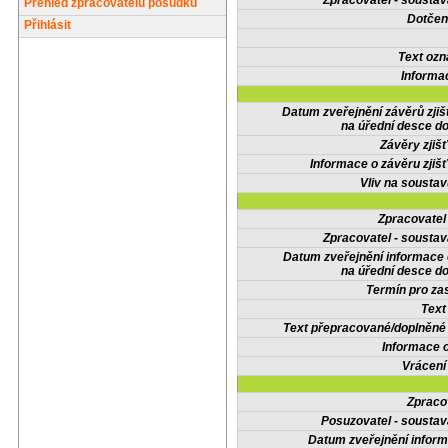
Zpracovatel - soustav
Přehled zpracovatelů posudků
Dotčené
Přihlásit
Text oz
Informa
Datum zveřejnění závěrů zjiš
na úřední desce do
Závěry zjišť
Informace o závěru zjišť
Vliv na sousta
Zpracovate
Zpracovatel - soustav
Datum zveřejnění informace
na úřední desce do
Termín pro zas
Text
Text přepracované/doplněn
Informace 
Vrácení
Zpraco
Posuzovatel - soustav
Datum zveřejnění infor