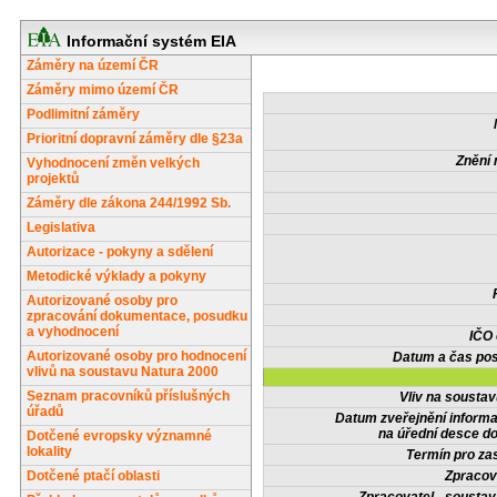
Informační systém EIA
Záměry na území ČR
Záměry mimo území ČR
Podlimitní záměry
Prioritní dopravní záměry dle §23a
Znění 
Vyhodnocení změn velkých
projektů
Záměry dle zákona 244/1992 Sb.
Legislativa
Autorizace - pokyny a sdělení
Metodické výklady a pokyny
Autorizované osoby pro
zpracování dokumentace, posudku
a vyhodnocení
IČO
Autorizované osoby pro hodnocení
Datum a čas pos
vlivů na soustavu Natura 2000
Seznam pracovníků příslušných
Vliv na sousta
úřadů
Datum zveřejnění inform
na úřední desce do
Dotčené evropsky významné
lokality
Termín pro zas
Dotčené ptačí oblasti
Zpracov