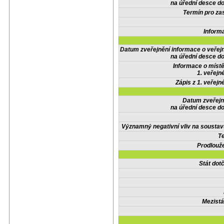
na úřední desce do
Termín pro zas
Inform
Datum zveřejnění informace o veřej
na úřední desce do
Informace o místě
1. veřejn
Zápis z 1. veřejn
Datum zveřejn
na úřední desce do
Významný negativní vliv na soustav
Te
Prodlouže
Stát do
Mezistá