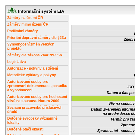
Informační systém EIA
Záměry na území ČR
Záměry mimo území ČR
Podlimitní záměry
Prioritní dopravní záměry dle §23a
Znění 
Vyhodnocení změn velkých
projektů
Záměry dle zákona 244/1992 Sb.
Legislativa
Autorizace - pokyny a sdělení
Metodické výklady a pokyny
Autorizované osoby pro
zpracování dokumentace, posudku
IČO
a vyhodnocení
Datum a čas pos
Autorizované osoby pro hodnocení
vlivů na soustavu Natura 2000
Vliv na sousta
Seznam pracovníků příslušných
Datum zveřejnění inform
úřadů
na úřední desce do
Dotčené evropsky významné
Termín pro zas
lokality
Zpracov
Dotčené ptačí oblasti
Zpracovatel - soustav