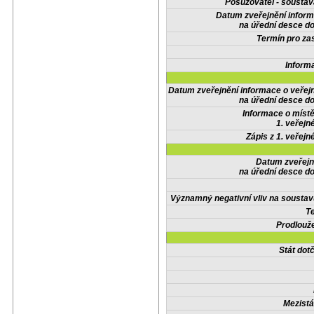
Posuzovatel - soustav
Datum zveřejnění infor
na úřední desce do
Termín pro zas
Inform
Datum zveřejnění informace o veřej
na úřední desce do
Informace o místě
1. veřejn
Zápis z 1. veřejn
Datum zveřejn
na úřední desce do
Významný negativní vliv na soustav
Te
Prodlouže
Stát do
Mezistá