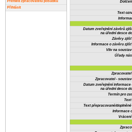
Přehled zpracovatelů posudků
Dotčené
Přihlásit
Text oz
Informa
Datum zveřejnění závěrů zjiš
na úřední desce do
Závěry zjišť
Informace o závěru zjišť
Vliv na sousta
Úřady nás
Zpracovate
Zpracovatel - soustav
Datum zveřejnění informace
na úřední desce do
Termín pro zas
Text
Text přepracované/doplněn
Informace 
Vrácení
Zpraco