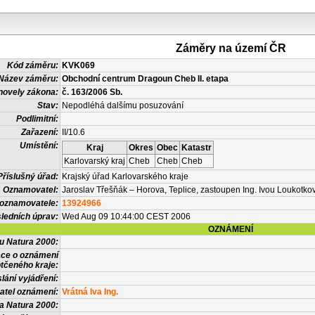
Záměry na území ČR
Kód záměru:
KVK069
Název záměru:
Obchodní centrum Dragoun Cheb II. etapa
novely zákona:
č. 163/2006 Sb.
Stav:
Nepodléhá dalšímu posuzování
Podlimitní:
Zařazení:
II/10.6
Umístění:
Kraj
Okres
Obec
Katastr
Karlovarský kraj
Cheb
Cheb
Cheb
Příslušný úřad:
Krajský úřad Karlovarského kraje
Oznamovatel:
Jaroslav Třešňák – Horova, Teplice, zastoupen Ing. Ivou Loukotko
 oznamovatele:
13924966
ledních úprav:
Wed Aug 09 10:44:00 CEST 2006
OZNÁMENÍ
vu Natura 2000:
ace o oznámení
tčeného kraje:
lání vyjádření:
atel oznámení:
Vrátná Iva Ing.
a Natura 2000: