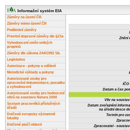
Informační systém EIA
Záměry na území ČR
Záměry mimo území ČR
Podlimitní záměry
Prioritní dopravní záměry dle §23a
Znění 
Vyhodnocení změn velkých
projektů
Záměry dle zákona 244/1992 Sb.
Legislativa
Autorizace - pokyny a sdělení
Metodické výklady a pokyny
Autorizované osoby pro
zpracování dokumentace, posudku
IČO
a vyhodnocení
Datum a čas pos
Autorizované osoby pro hodnocení
vlivů na soustavu Natura 2000
Vliv na sousta
Seznam pracovníků příslušných
Datum zveřejnění inform
úřadů
na úřední desce do
Dotčené evropsky významné
Termín pro zas
lokality
Zpracov
Dotčené ptačí oblasti
Zpracovatel - soustav