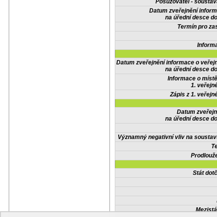
Posuzovatel - soustav
Datum zveřejnění infor
na úřední desce do
Termín pro zas
Inform
Datum zveřejnění informace o veřej
na úřední desce do
Informace o místě
1. veřejn
Zápis z 1. veřejn
Datum zveřejn
na úřední desce do
Významný negativní vliv na soustav
Te
Prodlouže
Stát do
Mezistá