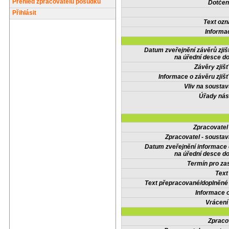
Přehled zpracovatelů posudků
Dotčené
Přihlásit
Text oz
Informa
Datum zveřejnění závěrů zjiš
na úřední desce do
Závěry zjišť
Informace o závěru zjišť
Vliv na sousta
Úřady nás
Zpracovate
Zpracovatel - soustav
Datum zveřejnění informace
na úřední desce do
Termín pro zas
Text
Text přepracované/doplněn
Informace 
Vrácení
Zpraco