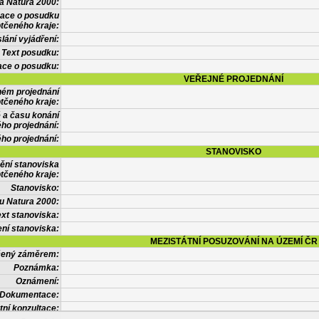
a Natura 2000:
mace o posudku
tčeného kraje:
lání vyjádření:
Text posudku:
ace o posudku:
VEŘEJNÉ PROJEDNÁNÍ
ném projednání
tčeného kraje:
 a času konání
ého projednání:
ého projednání:
STANOVISKO
ění stanoviska
tčeného kraje:
Stanovisko:
u Natura 2000:
xt stanoviska:
ní stanoviska:
MEZISTÁTNÍ POSUZOVÁNÍ NA ÚZEMÍ ČR
tčený záměrem:
Poznámka:
Oznámení:
Dokumentace:
tní konzultace: