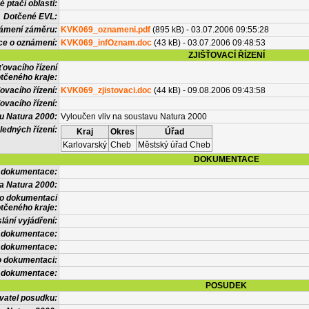
 ptačí oblasti:
Dotčené EVL:
námení záměru:
KVK069_oznameni.pdf
(895 kB) - 03.07.2006 09:55:28
ce o oznámení:
KVK069_infOznam.doc
(43 kB) - 03.07.2006 09:48:53
ZJIŠŤOVACÍ ŘÍZENÍ
ťovacího řízení
tčeného kraje:
ovacího řízení:
KVK069_zjistovaci.doc
(44 kB) - 09.08.2006 09:43:58
ovacího řízení:
vu Natura 2000:
Vyloučen vliv na soustavu Natura 2000
ledných řízení:
Kraj
Okres
Úřad
Karlovarský
Cheb
Městský úřad Cheb
DOKUMENTACE
l dokumentace:
a Natura 2000:
 o dokumentaci
tčeného kraje:
lání vyjádření:
 dokumentace:
é dokumentace:
o dokumentaci:
 dokumentace:
POSUDEK
vatel posudku: