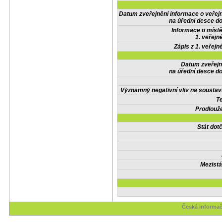
Datum zveřejnění informace o veřej
na úřední desce do
Informace o místě
1. veřejn
Zápis z 1. veřejn
Datum zveřejn
na úřední desce do
Významný negativní vliv na soustav
Te
Prodlouže
Stát do
Mezistá
Česká informač