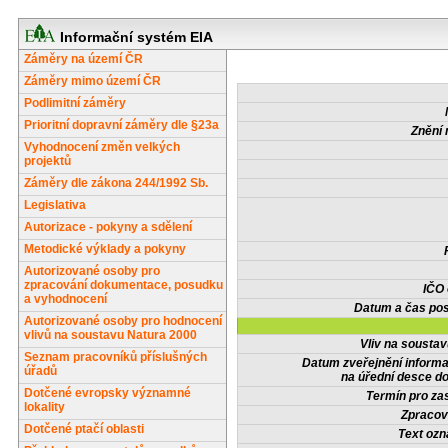
Informační systém EIA
Záměry na území ČR
Záměry mimo území ČR
Podlimitní záměry
Prioritní dopravní záměry dle §23a
Znění 
Vyhodnocení změn velkých
projektů
Záměry dle zákona 244/1992 Sb.
Legislativa
Autorizace - pokyny a sdělení
Metodické výklady a pokyny
Autorizované osoby pro
zpracování dokumentace, posudku
IČO
a vyhodnocení
Datum a čas pos
Autorizované osoby pro hodnocení
vlivů na soustavu Natura 2000
Vliv na sousta
Seznam pracovníků příslušných
Datum zveřejnění inform
úřadů
na úřední desce do
Dotčené evropsky významné
Termín pro zas
lokality
Zpracov
Dotčené ptačí oblasti
Text oz