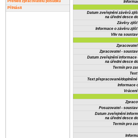
Přehled zpracovatelů posudků
Informa
Přihlásit
Datum zveřejnění závěrů zjiš
na úřední desce do
Závěry zjišť
Informace o závěru zjišť
Vliv na sousta
Zpracovate
Zpracovatel - soustav
Datum zveřejnění informace
na úřední desce do
Termín pro zas
Text
Text přepracované/doplněn
Informace 
Vrácení
Zpraco
Posuzovatel - soustav
Datum zveřejnění infor
na úřední desce do
Termín pro zas
Inform