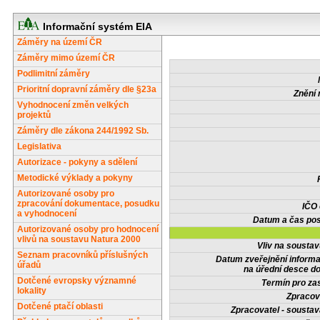
Informační systém EIA
Záměry na území ČR
Záměry mimo území ČR
Podlimitní záměry
Prioritní dopravní záměry dle §23a
Znění 
Vyhodnocení změn velkých
projektů
Záměry dle zákona 244/1992 Sb.
Legislativa
Autorizace - pokyny a sdělení
Metodické výklady a pokyny
Autorizované osoby pro
zpracování dokumentace, posudku
IČO
a vyhodnocení
Datum a čas pos
Autorizované osoby pro hodnocení
vlivů na soustavu Natura 2000
Vliv na sousta
Seznam pracovníků příslušných
Datum zveřejnění inform
úřadů
na úřední desce do
Dotčené evropsky významné
Termín pro zas
lokality
Zpracov
Dotčené ptačí oblasti
Zpracovatel - soustav