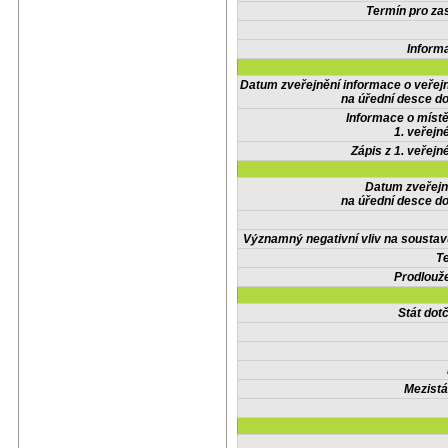
Termín pro zas
Inform
Datum zveřejnění informace o veřej
na úřední desce do
Informace o místě
1. veřejn
Zápis z 1. veřejn
Datum zveřejn
na úřední desce do
Významný negativní vliv na soustav
Te
Prodlouže
Stát do
Mezistá