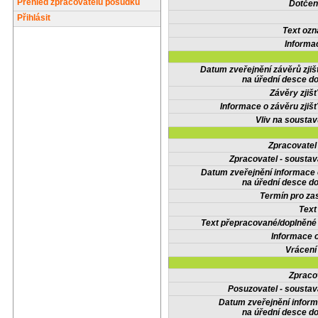
Přehled zpracovatelů posudků
Dotčené
Přihlásit
Text oz
Informa
Datum zveřejnění závěrů zjiš
na úřední desce do
Závěry zjišť
Informace o závěru zjišť
Vliv na sousta
Zpracovate
Zpracovatel - soustav
Datum zveřejnění informace
na úřední desce do
Termín pro zas
Text
Text přepracované/doplněn
Informace 
Vrácení
Zpraco
Posuzovatel - soustav
Datum zveřejnění infor
na úřední desce do