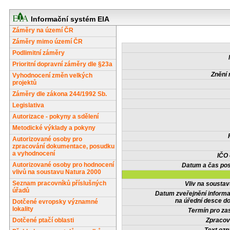
Informační systém EIA
Záměry na území ČR
Záměry mimo území ČR
Podlimitní záměry
Prioritní dopravní záměry dle §23a
Znění 
Vyhodnocení změn velkých
projektů
Záměry dle zákona 244/1992 Sb.
Legislativa
Autorizace - pokyny a sdělení
Metodické výklady a pokyny
Autorizované osoby pro
zpracování dokumentace, posudku
a vyhodnocení
IČO
Autorizované osoby pro hodnocení
Datum a čas pos
vlivů na soustavu Natura 2000
Seznam pracovníků příslušných
Vliv na sousta
úřadů
Datum zveřejnění inform
na úřední desce do
Dotčené evropsky významné
lokality
Termín pro zas
Dotčené ptačí oblasti
Zpracov