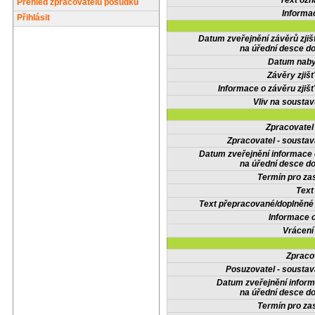
Text oz
Přehled zpracovatelů posudků
Informa
Přihlásit
Datum zveřejnění závěrů zjiš
na úřední desce do
Datum nabyt
Závěry zjišť
Informace o závěru zjišť
Vliv na sousta
Zpracovate
Zpracovatel - soustav
Datum zveřejnění informace
na úřední desce do
Termín pro zas
Text
Text přepracované/doplněn
Informace 
Vrácení
Zpraco
Posuzovatel - soustav
Datum zveřejnění infor
na úřední desce do
Termín pro zas