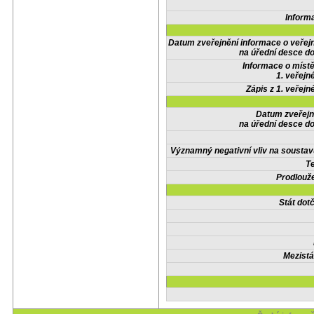
Inform
Datum zveřejnění informace o veřej
na úřední desce do
Informace o místě
1. veřejn
Zápis z 1. veřejn
Datum zveřejn
na úřední desce do
Významný negativní vliv na soustav
Te
Prodlouže
Stát do
Mezistá