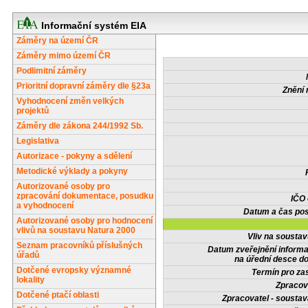
Informační systém EIA
Záměry na území ČR
Záměry mimo území ČR
Podlimitní záměry
Prioritní dopravní záměry dle §23a
Znění 
Vyhodnocení změn velkých
projektů
Záměry dle zákona 244/1992 Sb.
Legislativa
Autorizace - pokyny a sdělení
Metodické výklady a pokyny
Autorizované osoby pro
zpracování dokumentace, posudku
IČO
a vyhodnocení
Datum a čas pos
Autorizované osoby pro hodnocení
vlivů na soustavu Natura 2000
Vliv na sousta
Seznam pracovníků příslušných
Datum zveřejnění inform
úřadů
na úřední desce do
Dotčené evropsky významné
Termín pro zas
lokality
Zpracov
Dotčené ptačí oblasti
Zpracovatel - soustav