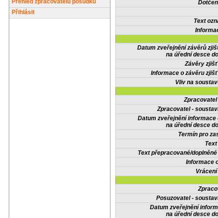
Přehled zpracovatelů posudků
Dotčené
Přihlásit
Text oz
Informa
Datum zveřejnění závěrů zjiš
na úřední desce do
Závěry zjišť
Informace o závěru zjišť
Vliv na sousta
Zpracovate
Zpracovatel - soustav
Datum zveřejnění informace
na úřední desce do
Termín pro zas
Text
Text přepracované/doplněn
Informace 
Vrácení
Zpraco
Posuzovatel - soustav
Datum zveřejnění infor
na úřední desce do