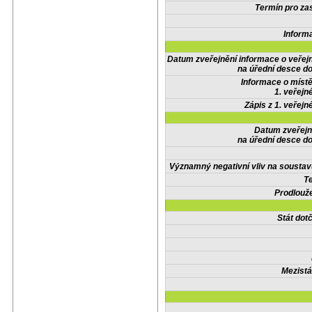
Termín pro zas
Inform
Datum zveřejnění informace o veřej
na úřední desce do
Informace o místě
1. veřejn
Zápis z 1. veřejn
Datum zveřejn
na úřední desce do
Významný negativní vliv na soustav
Te
Prodlouže
Stát do
Mezistá