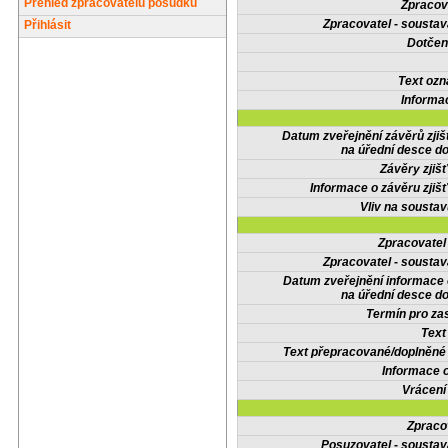
Přehled zpracovatelů posudků
Zpracov
Zpracovatel - soustav
Přihlásit
Dotčené
Text oz
Informa
Datum zveřejnění závěrů zjiš
na úřední desce do
Závěry zjišť
Informace o závěru zjišť
Vliv na sousta
Zpracovate
Zpracovatel - soustav
Datum zveřejnění informace
na úřední desce do
Termín pro zas
Text
Text přepracované/doplněn
Informace 
Vrácení
Zpraco
Posuzovatel - soustav