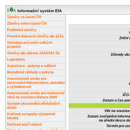
Informační systém EIA
Záměry na území ČR
Záměry mimo území ČR
Podlimitní záměry
Prioritní dopravní záměry dle §23a
Znění 
Vyhodnocení změn velkých
projektů
Záměry dle zákona 244/1992 Sb.
Důvody uko
Legislativa
Autorizace - pokyny a sdělení
Metodické výklady a pokyny
Autorizované osoby pro
zpracování dokumentace, posudku
a vyhodnocení
Autorizované osoby pro hodnocení
IČO
vlivů na soustavu Natura 2000
Datum a čas pos
Seznam pracovníků příslušných
úřadů
Vliv na sousta
Dotčené evropsky významné
Datum zveřejnění inform
lokality
na úřední desce do
Dotčené ptačí oblasti
Termín pro zas