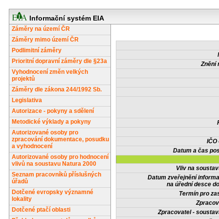
Informační systém EIA
Záměry na území ČR
Záměry mimo území ČR
Podlimitní záměry
Prioritní dopravní záměry dle §23a
Znění 
Vyhodnocení změn velkých
projektů
Záměry dle zákona 244/1992 Sb.
Legislativa
Autorizace - pokyny a sdělení
Metodické výklady a pokyny
Autorizované osoby pro
zpracování dokumentace, posudku
IČO
a vyhodnocení
Datum a čas pos
Autorizované osoby pro hodnocení
vlivů na soustavu Natura 2000
Vliv na sousta
Seznam pracovníků příslušných
Datum zveřejnění inform
úřadů
na úřední desce do
Dotčené evropsky významné
Termín pro zas
lokality
Zpracov
Dotčené ptačí oblasti
Zpracovatel - soustav