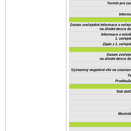
Termín pro zas
Inform
Datum zveřejnění informace o veřej
na úřední desce do
Informace o místě
1. veřejn
Zápis z 1. veřejn
Datum zveřejn
na úřední desce do
Významný negativní vliv na soustav
Te
Prodlouže
Stát do
Mezistá