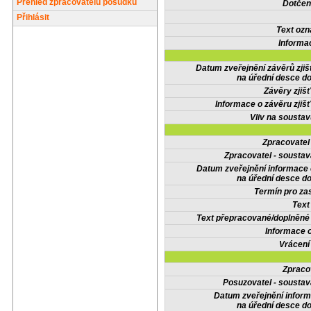
Přehled zpracovatelů posudků
Dotčené
Přihlásit
Text oz
Informa
Datum zveřejnění závěrů zjiš
na úřední desce do
Závěry zjišť
Informace o závěru zjišť
Vliv na sousta
Zpracovate
Zpracovatel - soustav
Datum zveřejnění informace
na úřední desce do
Termín pro zas
Text
Text přepracované/doplněn
Informace 
Vrácení
Zpraco
Posuzovatel - soustav
Datum zveřejnění infor
na úřední desce do