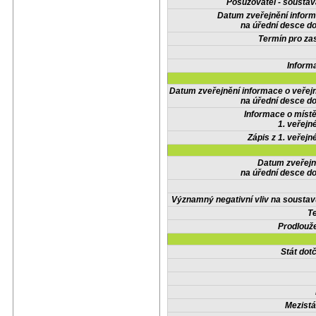
Posuzovatel - soustav
Datum zveřejnění infor
na úřední desce do
Termín pro zas
Inform
Datum zveřejnění informace o veřej
na úřední desce do
Informace o místě
1. veřejn
Zápis z 1. veřejn
Datum zveřejn
na úřední desce do
Významný negativní vliv na soustav
Te
Prodlouže
Stát do
Mezistá