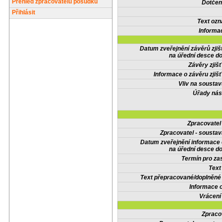
Přehled zpracovatelů posudků
Dotčené
Přihlásit
Text oz
Informa
Datum zveřejnění závěrů zjiš
na úřední desce do
Závěry zjišť
Informace o závěru zjišť
Vliv na sousta
Úřady nás
Zpracovate
Zpracovatel - soustav
Datum zveřejnění informace
na úřední desce do
Termín pro zas
Text
Text přepracované/doplněn
Informace 
Vrácení
Zpraco