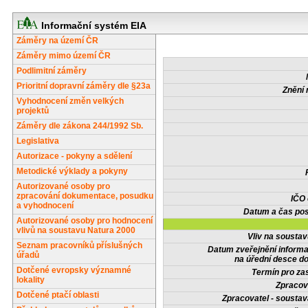
Informační systém EIA
Záměry na území ČR
Záměry mimo území ČR
Podlimitní záměry
Prioritní dopravní záměry dle §23a
Znění 
Vyhodnocení změn velkých
projektů
Záměry dle zákona 244/1992 Sb.
Legislativa
Autorizace - pokyny a sdělení
Metodické výklady a pokyny
Autorizované osoby pro
zpracování dokumentace, posudku
IČO
a vyhodnocení
Datum a čas pos
Autorizované osoby pro hodnocení
vlivů na soustavu Natura 2000
Vliv na sousta
Seznam pracovníků příslušných
Datum zveřejnění inform
úřadů
na úřední desce do
Dotčené evropsky významné
Termín pro zas
lokality
Zpracov
Dotčené ptačí oblasti
Zpracovatel - soustav