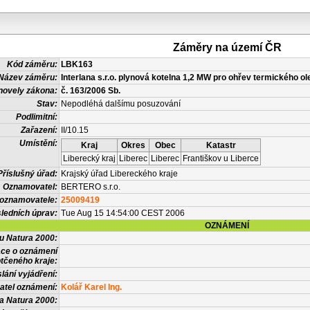
Záměry na území ČR
Kód záměru:
LBK163
Název záměru:
Interlana s.r.o. plynová kotelna 1,2 MW pro ohřev termického ol
novely zákona:
č. 163/2006 Sb.
Stav:
Nepodléhá dalšímu posuzování
Podlimitní:
Zařazení:
II/10.15
Umístění:
Kraj
Okres
Obec
Katastr
Liberecký kraj
Liberec
Liberec
Františkov u Liberce
Příslušný úřad:
Krajský úřad Libereckého kraje
Oznamovatel:
BERTERO s.r.o.
 oznamovatele:
25009419
ledních úprav:
Tue Aug 15 14:54:00 CEST 2006
OZNÁMENÍ
vu Natura 2000:
ace o oznámení
tčeného kraje:
lání vyjádření:
atel oznámení:
Kolář Karel Ing.
a Natura 2000: