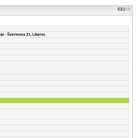
CZ
|
EN
eje - Švermova 21, Liberec