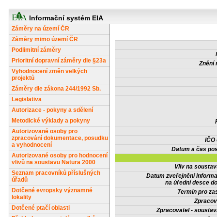
Informační systém EIA
Záměry na území ČR
Záměry mimo území ČR
Podlimitní záměry
Prioritní dopravní záměry dle §23a
Znění 
Vyhodnocení změn velkých
projektů
Záměry dle zákona 244/1992 Sb.
Legislativa
Autorizace - pokyny a sdělení
Metodické výklady a pokyny
Autorizované osoby pro
zpracování dokumentace, posudku
IČO
a vyhodnocení
Datum a čas pos
Autorizované osoby pro hodnocení
vlivů na soustavu Natura 2000
Vliv na sousta
Seznam pracovníků příslušných
Datum zveřejnění inform
úřadů
na úřední desce do
Dotčené evropsky významné
Termín pro zas
lokality
Zpracov
Dotčené ptačí oblasti
Zpracovatel - soustav