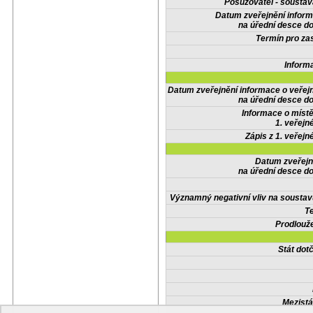
Posuzovatel - soustav
Datum zveřejnění infor
na úřední desce do
Termín pro zas
Inform
Datum zveřejnění informace o veřej
na úřední desce do
Informace o místě
1. veřejn
Zápis z 1. veřejn
Datum zveřejn
na úřední desce do
Významný negativní vliv na soustav
Te
Prodlouže
Stát do
Mezistá