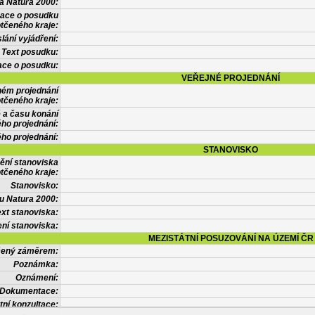
a Natura 2000:
mace o posudku
tčeného kraje:
lání vyjádření:
Text posudku:
ace o posudku:
VEŘEJNÉ PROJEDNÁNÍ
ném projednání
tčeného kraje:
 a času konání
ého projednání:
ého projednání:
STANOVISKO
ění stanoviska
tčeného kraje:
Stanovisko:
u Natura 2000:
xt stanoviska:
ní stanoviska:
MEZISTÁTNÍ POSUZOVÁNÍ NA ÚZEMÍ ČR
tčený záměrem:
Poznámka:
Oznámení:
Dokumentace:
tní konzultace: