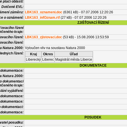
 ptačí oblasti:
Dotčené EVL:
námení záměru:
LBK163_oznameni.doc
(6361 kB) - 07.07.2006 12:20:26
ce o oznámení:
LBK163_infOznam.rtf
(27 kB) - 07.07.2006 12:20:26
ZJIŠŤOVACÍ ŘÍZENÍ
ťovacího řízení
tčeného kraje:
ovacího řízení:
LBK163_zjistovaci.doc
(53 kB) - 15.08.2006 13:53:59
ovacího řízení:
vu Natura 2000:
Vyloučen vliv na soustavu Natura 2000
ledných řízení:
Kraj
Okres
Úřad
Liberecký
Liberec
Magistrát města Liberce
DOKUMENTACE
l dokumentace:
a Natura 2000:
 o dokumentaci
tčeného kraje:
lání vyjádření:
 dokumentace:
é dokumentace:
o dokumentaci:
 dokumentace:
POSUDEK
vatel posudku: