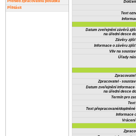
Přehled zpracovatelů posudků
Dotčené
Přihlásit
Text oz
Informa
Datum zveřejnění závěrů zjiš
na úřední desce do
Závěry zjišť
Informace o závěru zjišť
Vliv na sousta
Úřady nás
Zpracovate
Zpracovatel - soustav
Datum zveřejnění informace
na úřední desce do
Termín pro zas
Text
Text přepracované/doplněn
Informace 
Vrácení
Zpraco