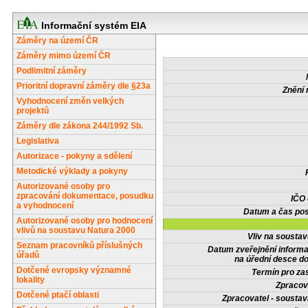
Informační systém EIA
Záměry na území ČR
Záměry mimo území ČR
Podlimitní záměry
Prioritní dopravní záměry dle §23a
Znění 
Vyhodnocení změn velkých
projektů
Záměry dle zákona 244/1992 Sb.
Legislativa
Autorizace - pokyny a sdělení
Metodické výklady a pokyny
Autorizované osoby pro
zpracování dokumentace, posudku
IČO
a vyhodnocení
Datum a čas pos
Autorizované osoby pro hodnocení
vlivů na soustavu Natura 2000
Vliv na sousta
Seznam pracovníků příslušných
Datum zveřejnění inform
úřadů
na úřední desce do
Dotčené evropsky významné
Termín pro zas
lokality
Zpracov
Dotčené ptačí oblasti
Zpracovatel - soustav