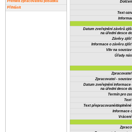
Přehled zpracovatelů posudků
Dotčené
Přihlásit
Text oz
Informa
Datum zveřejnění závěrů zjiš
na úřední desce do
Závěry zjišť
Informace o závěru zjišť
Vliv na sousta
Úřady nás
Zpracovate
Zpracovatel - soustav
Datum zveřejnění informace
na úřední desce do
Termín pro zas
Text
Text přepracované/doplněn
Informace 
Vrácení
Zpraco