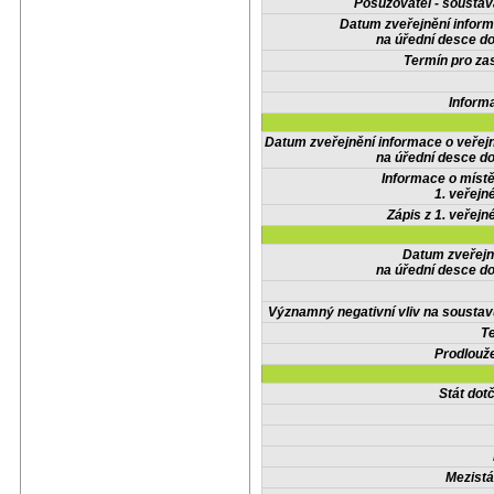
Posuzovatel - soustav
Datum zveřejnění infor
na úřední desce do
Termín pro zas
Inform
Datum zveřejnění informace o veřej
na úřední desce do
Informace o místě
1. veřejn
Zápis z 1. veřejn
Datum zveřejn
na úřední desce do
Významný negativní vliv na soustav
Te
Prodlouže
Stát do
Mezistá