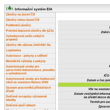
Informační systém EIA
Záměry na území ČR
Záměry mimo území ČR
Podlimitní záměry
Prioritní dopravní záměry dle §23a
Znění 
Vyhodnocení změn velkých
projektů
Záměry dle zákona 244/1992 Sb.
Legislativa
Autorizace - pokyny a sdělení
Metodické výklady a pokyny
Autorizované osoby pro
zpracování dokumentace, posudku
a vyhodnocení
IČO
Autorizované osoby pro hodnocení
Datum a čas pos
vlivů na soustavu Natura 2000
Seznam pracovníků příslušných
Vliv na sousta
úřadů
Datum zveřejnění inform
Dotčené evropsky významné
na úřední desce do
lokality
Termín pro zas
Dotčené ptačí oblasti
Zpracov