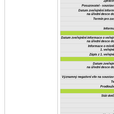
Zpraco
Posuzovatel - soustav
Datum zveřejnění infor
na úřední desce do
Termín pro zas
Inform
Datum zveřejnění informace o veřej
na úřední desce do
Informace o místě
1. veřejn
Zápis z 1. veřejn
Datum zveřejn
na úřední desce do
Významný negativní vliv na soustav
Te
Prodlouže
Stát do