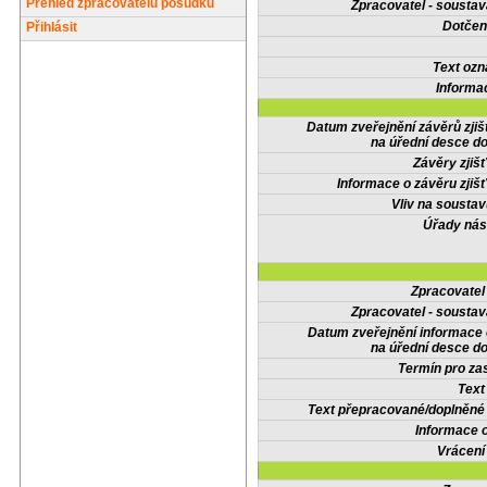
Přehled zpracovatelů posudků
Zpracovatel - soustav
Dotčené
Přihlásit
Text oz
Informa
Datum zveřejnění závěrů zjiš
na úřední desce do
Závěry zjišť
Informace o závěru zjišť
Vliv na sousta
Úřady nás
Zpracovate
Zpracovatel - soustav
Datum zveřejnění informace
na úřední desce do
Termín pro zas
Text
Text přepracované/doplněn
Informace 
Vrácení