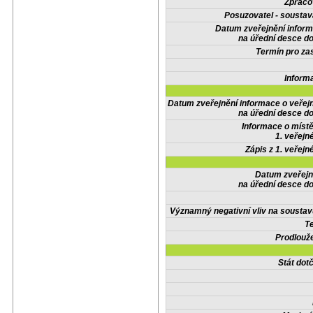
Zpraco
Posuzovatel - soustav
Datum zveřejnění infor
na úřední desce do
Termín pro zas
Inform
Datum zveřejnění informace o veřej
na úřední desce do
Informace o místě
1. veřejn
Zápis z 1. veřejn
Datum zveřejn
na úřední desce do
Významný negativní vliv na soustav
Te
Prodlouže
Stát do