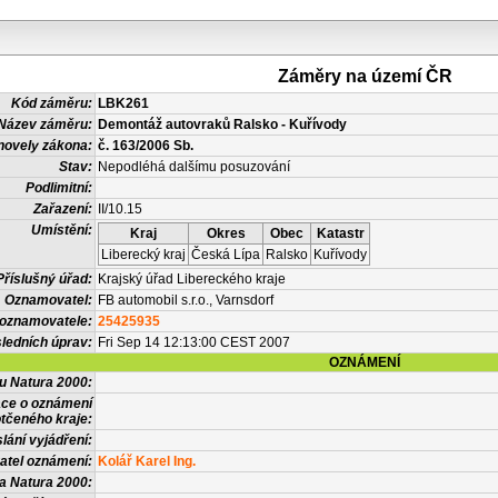
Záměry na území ČR
Kód záměru:
LBK261
Název záměru:
Demontáž autovraků Ralsko - Kuřívody
novely zákona:
č. 163/2006 Sb.
Stav:
Nepodléhá dalšímu posuzování
Podlimitní:
Zařazení:
II/10.15
Umístění:
Kraj
Okres
Obec
Katastr
Liberecký kraj
Česká Lípa
Ralsko
Kuřívody
Příslušný úřad:
Krajský úřad Libereckého kraje
Oznamovatel:
FB automobil s.r.o., Varnsdorf
 oznamovatele:
25425935
ledních úprav:
Fri Sep 14 12:13:00 CEST 2007
OZNÁMENÍ
vu Natura 2000:
ace o oznámení
tčeného kraje:
lání vyjádření:
atel oznámení:
Kolář Karel Ing.
a Natura 2000: