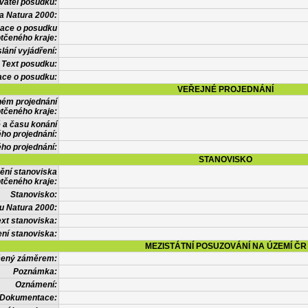
vatel posudku:
a Natura 2000:
mace o posudku
tčeného kraje:
lání vyjádření:
Text posudku:
ace o posudku:
VEŘEJNÉ PROJEDNÁNÍ
ném projednání
tčeného kraje:
 a času konání
ého projednání:
ého projednání:
STANOVISKO
ění stanoviska
tčeného kraje:
Stanovisko:
u Natura 2000:
xt stanoviska:
ní stanoviska:
MEZISTÁTNÍ POSUZOVÁNÍ NA ÚZEMÍ ČR
tčený záměrem:
Poznámka:
Oznámení:
Dokumentace: