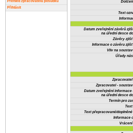
Přehled zpracovatelů posudků
Dotčené
Přihlásit
Text oz
Informa
Datum zveřejnění závěrů zjiš
na úřední desce do
Závěry zjišť
Informace o závěru zjišť
Vliv na sousta
Úřady nás
Zpracovate
Zpracovatel - soustav
Datum zveřejnění informace
na úřední desce do
Termín pro zas
Text
Text přepracované/doplněn
Informace 
Vrácení