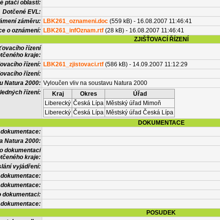
 ptačí oblasti:
Dotčené EVL:
námení záměru:
LBK261_oznameni.doc
(559 kB) - 16.08.2007 11:46:41
ce o oznámení:
LBK261_infOznam.rtf
(28 kB) - 16.08.2007 11:46:41
ZJIŠŤOVACÍ ŘÍZENÍ
ťovacího řízení
tčeného kraje:
ovacího řízení:
LBK261_zjistovaci.rtf
(586 kB) - 14.09.2007 11:12:29
ovacího řízení:
vu Natura 2000:
Vyloučen vliv na soustavu Natura 2000
ledných řízení:
Kraj
Okres
Úřad
Liberecký
Česká Lípa
Městský úřad Mimoň
Liberecký
Česká Lípa
Městský úřad Česká Lípa
DOKUMENTACE
l dokumentace:
a Natura 2000:
 o dokumentaci
tčeného kraje:
lání vyjádření:
 dokumentace:
é dokumentace:
o dokumentaci:
 dokumentace:
POSUDEK