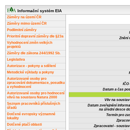
Informační systém EIA
Záměry na území ČR
Záměry mimo území ČR
Podlimitní záměry
Prioritní dopravní záměry dle §23a
Znění 
Vyhodnocení změn velkých
projektů
Záměry dle zákona 244/1992 Sb.
Legislativa
Autorizace - pokyny a sdělení
Metodické výklady a pokyny
Autorizované osoby pro
zpracování dokumentace, posudku
IČO
a vyhodnocení
Datum a čas pos
Autorizované osoby pro hodnocení
vlivů na soustavu Natura 2000
Vliv na sousta
Seznam pracovníků příslušných
Datum zveřejnění inform
úřadů
na úřední desce do
Dotčené evropsky významné
Termín pro zas
lokality
Zpracov
Dotčené ptačí oblasti
Zpracovatel - soustav