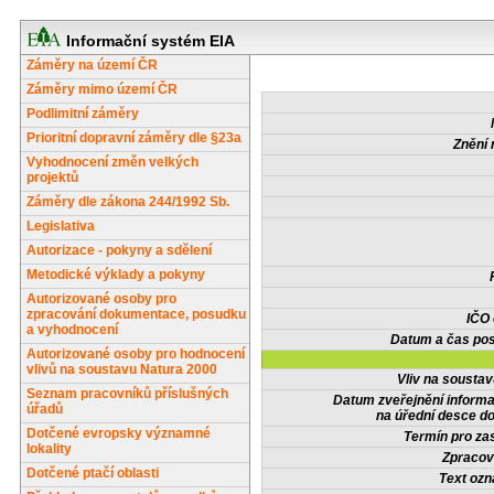
Informační systém EIA
Záměry na území ČR
Záměry mimo území ČR
Podlimitní záměry
Prioritní dopravní záměry dle §23a
Znění 
Vyhodnocení změn velkých
projektů
Záměry dle zákona 244/1992 Sb.
Legislativa
Autorizace - pokyny a sdělení
Metodické výklady a pokyny
Autorizované osoby pro
zpracování dokumentace, posudku
IČO
a vyhodnocení
Datum a čas pos
Autorizované osoby pro hodnocení
vlivů na soustavu Natura 2000
Vliv na sousta
Seznam pracovníků příslušných
Datum zveřejnění inform
úřadů
na úřední desce do
Dotčené evropsky významné
Termín pro zas
lokality
Zpracov
Dotčené ptačí oblasti
Text oz