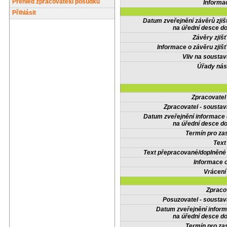
Přehled zpracovatelů posudků
Informa
Přihlásit
Datum zveřejnění závěrů zjiš
na úřední desce do
Závěry zjišť
Informace o závěru zjišť
Vliv na sousta
Úřady nás
Zpracovate
Zpracovatel - soustav
Datum zveřejnění informace
na úřední desce do
Termín pro zas
Text
Text přepracované/doplněn
Informace 
Vrácení
Zpraco
Posuzovatel - soustav
Datum zveřejnění infor
na úřední desce do
Termín pro zas