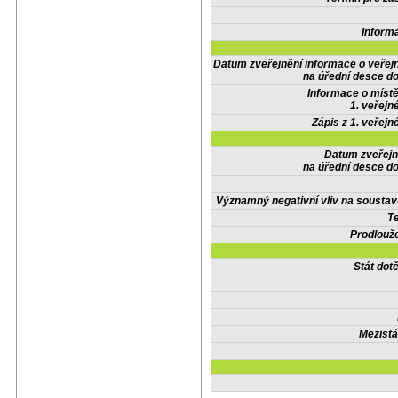
Inform
Datum zveřejnění informace o veřej
na úřední desce do
Informace o místě
1. veřejn
Zápis z 1. veřejn
Datum zveřejn
na úřední desce do
Významný negativní vliv na soustav
Te
Prodlouže
Stát do
Mezistá