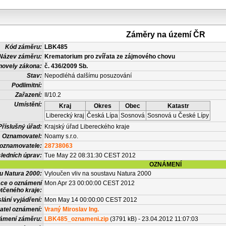
Záměry na území ČR
Kód záměru:
LBK485
Název záměru:
Krematorium pro zvířata ze zájmového chovu
novely zákona:
č. 436/2009 Sb.
Stav:
Nepodléhá dalšímu posuzování
Podlimitní:
Zařazení:
II/10.2
Umístění:
Kraj
Okres
Obec
Katastr
Liberecký kraj
Česká Lípa
Sosnová
Sosnová u České Lípy
Příslušný úřad:
Krajský úřad Libereckého kraje
Oznamovatel:
Noamy s.r.o.
 oznamovatele:
28738063
ledních úprav:
Tue May 22 08:31:30 CEST 2012
OZNÁMENÍ
vu Natura 2000:
Vyloučen vliv na soustavu Natura 2000
ace o oznámení
Mon Apr 23 00:00:00 CEST 2012
tčeného kraje:
lání vyjádření:
Mon May 14 00:00:00 CEST 2012
atel oznámení:
Vraný Miroslav Ing.
námení záměru:
LBK485_oznameni.zip
(3791 kB) - 23.04.2012 11:07:03