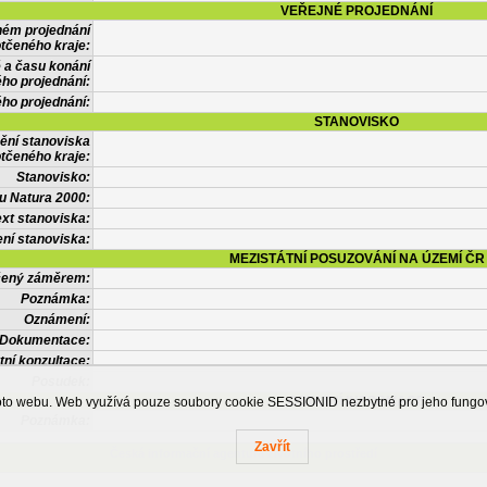
VEŘEJNÉ PROJEDNÁNÍ
ném projednání
tčeného kraje:
 a času konání
ého projednání:
ého projednání:
STANOVISKO
ění stanoviska
tčeného kraje:
Stanovisko:
u Natura 2000:
xt stanoviska:
ní stanoviska:
MEZISTÁTNÍ POSUZOVÁNÍ NA ÚZEMÍ ČR
tčený záměrem:
Poznámka:
Oznámení:
Dokumentace:
tní konzultace:
Posudek:
OSTATNÍ INFORMACE
ohoto webu. Web využívá pouze soubory cookie SESSIONID nezbytné pro jeho fung
Poznámka:
Zavřít
Česká informační agentura životního prostředí