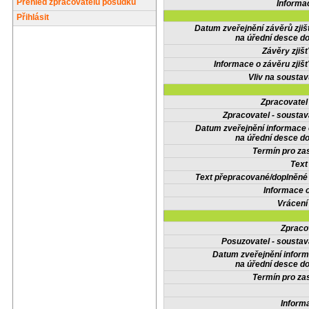
Přehled zpracovatelů posudků
Informa
Přihlásit
Datum zveřejnění závěrů zjiš
na úřední desce do
Závěry zjišť
Informace o závěru zjišť
Vliv na sousta
Zpracovate
Zpracovatel - soustav
Datum zveřejnění informace
na úřední desce do
Termín pro zas
Text
Text přepracované/doplněn
Informace 
Vrácení
Zpraco
Posuzovatel - soustav
Datum zveřejnění infor
na úřední desce do
Termín pro zas
Inform