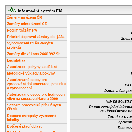
Informační systém EIA
Záměry na území ČR
Záměry mimo území ČR
Podlimitní záměry
Prioritní dopravní záměry dle §23a
Znění 
Vyhodnocení změn velkých
projektů
Záměry dle zákona 244/1992 Sb.
Legislativa
Autorizace - pokyny a sdělení
Metodické výklady a pokyny
Autorizované osoby pro
zpracování dokumentace, posudku
IČO
a vyhodnocení
Datum a čas pos
Autorizované osoby pro hodnocení
vlivů na soustavu Natura 2000
Vliv na sousta
Seznam pracovníků příslušných
Datum zveřejnění inform
úřadů
na úřední desce do
Dotčené evropsky významné
Termín pro zas
lokality
Zpracov
Dotčené ptačí oblasti
Text oz