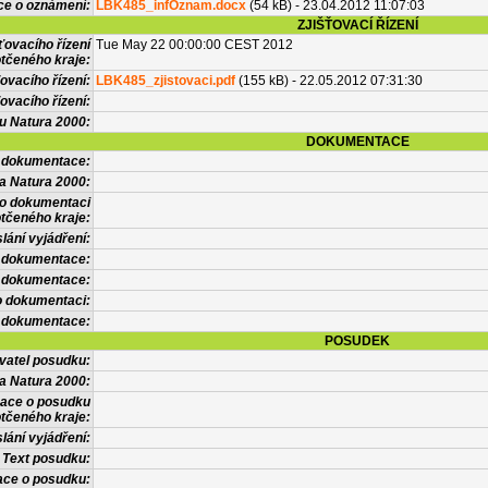
ce o oznámení:
LBK485_infOznam.docx
(54 kB) - 23.04.2012 11:07:03
ZJIŠŤOVACÍ ŘÍZENÍ
ťovacího řízení
Tue May 22 00:00:00 CEST 2012
tčeného kraje:
ovacího řízení:
LBK485_zjistovaci.pdf
(155 kB) - 22.05.2012 07:31:30
ovacího řízení:
vu Natura 2000:
DOKUMENTACE
l dokumentace:
a Natura 2000:
 o dokumentaci
tčeného kraje:
lání vyjádření:
 dokumentace:
é dokumentace:
o dokumentaci:
 dokumentace:
POSUDEK
vatel posudku:
a Natura 2000:
mace o posudku
tčeného kraje:
lání vyjádření:
Text posudku:
ace o posudku: