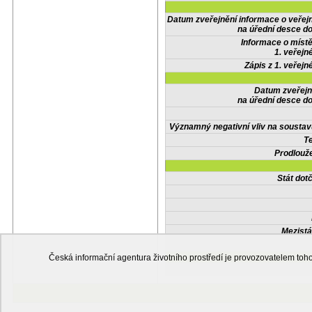
Datum zveřejnění informace o veřej
na úřední desce do
Informace o místě
1. veřejn
Zápis z 1. veřejn
Datum zveřejn
na úřední desce do
Významný negativní vliv na soustav
Te
Prodlouže
Stát do
Mezistá
Česká informační agentura životního prostředí je provozovatelem t