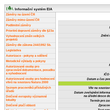
Informační systém EIA
Záměry na území ČR
Záměry mimo území ČR
Podlimitní záměry
Prioritní dopravní záměry dle §23a
Znění 
Vyhodnocení změn velkých
projektů
Záměry dle zákona 244/1992 Sb.
Legislativa
Autorizace - pokyny a sdělení
Metodické výklady a pokyny
Autorizované osoby pro
zpracování dokumentace, posudku
a vyhodnocení
IČO
Autorizované osoby pro hodnocení
Datum a čas pos
vlivů na soustavu Natura 2000
Seznam pracovníků příslušných
Vliv na sousta
úřadů
Datum zveřejnění inform
na úřední desce do
Dotčené evropsky významné
lokality
Termín pro zas
Dotčené ptačí oblasti
Zpracov