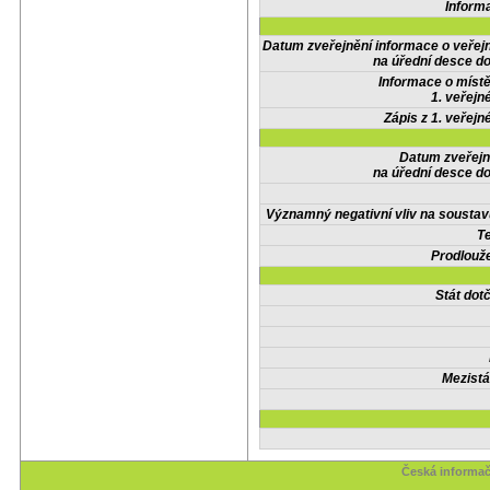
Inform
Datum zveřejnění informace o veřej
na úřední desce do
Informace o místě
1. veřejn
Zápis z 1. veřejn
Datum zveřejn
na úřední desce do
Významný negativní vliv na soustav
Te
Prodlouže
Stát do
Mezistá
Česká informač