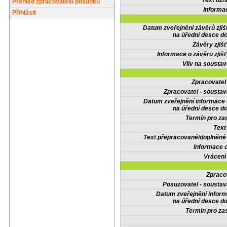
Text oz
Přehled zpracovatelů posudků
Informa
Přihlásit
Datum zveřejnění závěrů zjiš
na úřední desce do
Závěry zjišť
Informace o závěru zjišť
Vliv na sousta
Zpracovate
Zpracovatel - soustav
Datum zveřejnění informace
na úřední desce do
Termín pro zas
Text
Text přepracované/doplněn
Informace 
Vrácení
Zpraco
Posuzovatel - soustav
Datum zveřejnění infor
na úřední desce do
Termín pro zas