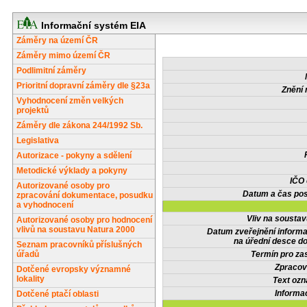
Informační systém EIA
Záměry na území ČR
Záměry mimo území ČR
Podlimitní záměry
Prioritní dopravní záměry dle §23a
Znění 
Vyhodnocení změn velkých
projektů
Záměry dle zákona 244/1992 Sb.
Legislativa
Autorizace - pokyny a sdělení
Metodické výklady a pokyny
IČO
Autorizované osoby pro
Datum a čas pos
zpracování dokumentace, posudku
a vyhodnocení
Vliv na sousta
Autorizované osoby pro hodnocení
vlivů na soustavu Natura 2000
Datum zveřejnění inform
na úřední desce do
Seznam pracovníků příslušných
úřadů
Termín pro zas
Zpracov
Dotčené evropsky významné
lokality
Text oz
Informa
Dotčené ptačí oblasti