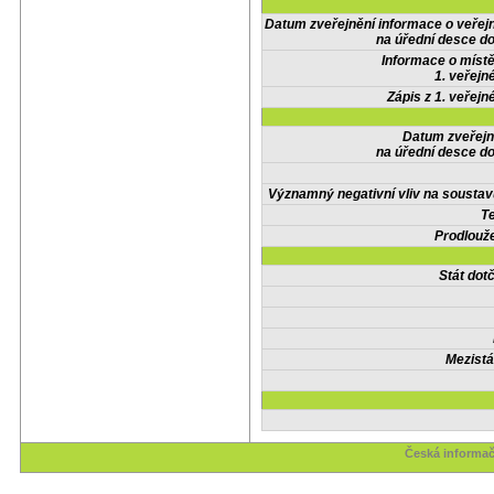
Datum zveřejnění informace o veřej
na úřední desce do
Informace o místě
1. veřejn
Zápis z 1. veřejn
Datum zveřejn
na úřední desce do
Významný negativní vliv na soustav
Te
Prodlouže
Stát do
Mezistá
Česká informač