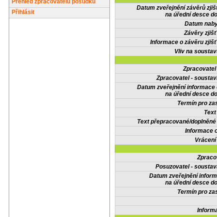
Přehled zpracovatelů posudků
Datum zveřejnění závěrů zjiš
Přihlásit
na úřední desce do
Datum nabyt
Závěry zjišť
Informace o závěru zjišť
Vliv na sousta
Zpracovate
Zpracovatel - soustav
Datum zveřejnění informace
na úřední desce do
Termín pro zas
Text
Text přepracované/doplněn
Informace 
Vrácení
Zpraco
Posuzovatel - soustav
Datum zveřejnění infor
na úřední desce do
Termín pro zas
Inform