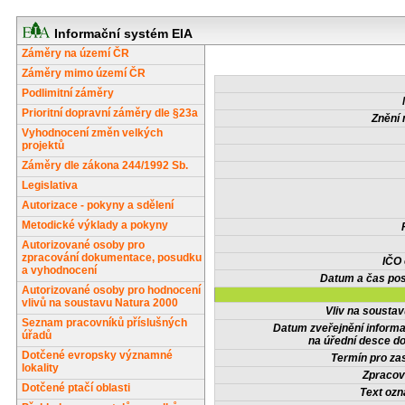
Informační systém EIA
Záměry na území ČR
Záměry mimo území ČR
Podlimitní záměry
Prioritní dopravní záměry dle §23a
Znění 
Vyhodnocení změn velkých
projektů
Záměry dle zákona 244/1992 Sb.
Legislativa
Autorizace - pokyny a sdělení
Metodické výklady a pokyny
Autorizované osoby pro
zpracování dokumentace, posudku
IČO
a vyhodnocení
Datum a čas pos
Autorizované osoby pro hodnocení
vlivů na soustavu Natura 2000
Vliv na sousta
Seznam pracovníků příslušných
Datum zveřejnění inform
úřadů
na úřední desce do
Dotčené evropsky významné
Termín pro zas
lokality
Zpracov
Dotčené ptačí oblasti
Text oz