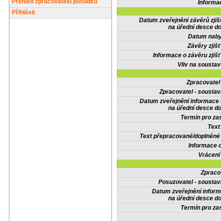
Přehled zpracovatelů posudků
Informa
Přihlásit
Datum zveřejnění závěrů zjiš
na úřední desce do
Datum nabyt
Závěry zjišť
Informace o závěru zjišť
Vliv na sousta
Zpracovate
Zpracovatel - soustav
Datum zveřejnění informace
na úřední desce do
Termín pro zas
Text
Text přepracované/doplněn
Informace 
Vrácení
Zpraco
Posuzovatel - soustav
Datum zveřejnění infor
na úřední desce do
Termín pro zas