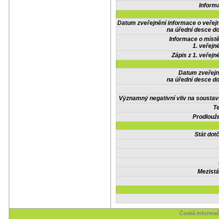
Inform
Datum zveřejnění informace o veřej
na úřední desce do
Informace o místě
1. veřejn
Zápis z 1. veřejn
Datum zveřejn
na úřední desce do
Významný negativní vliv na soustav
Te
Prodlouže
Stát do
Mezistá
Česká informač