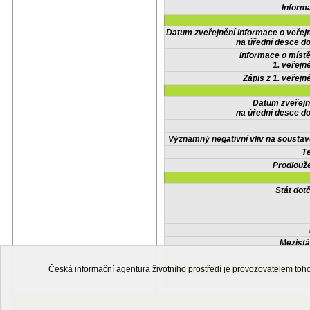
Inform
Datum zveřejnění informace o veřej
na úřední desce do
Informace o místě
1. veřejn
Zápis z 1. veřejn
Datum zveřejn
na úřední desce do
Významný negativní vliv na soustav
Te
Prodlouže
Stát do
Mezistá
Česká informační agentura životního prostředí je provozovatelem t