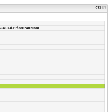
CZ
|
EN
594/1 k.ú. Hrádek nad Nisou