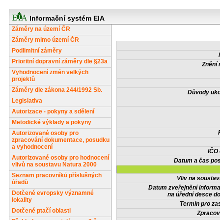
Informační systém EIA
Záměry na území ČR
Záměry mimo území ČR
Podlimitní záměry
Prioritní dopravní záměry dle §23a
Znění 
Vyhodnocení změn velkých
projektů
Záměry dle zákona 244/1992 Sb.
Důvody uko
Legislativa
Autorizace - pokyny a sdělení
Metodické výklady a pokyny
Autorizované osoby pro
zpracování dokumentace, posudku
a vyhodnocení
IČO
Autorizované osoby pro hodnocení
Datum a čas pos
vlivů na soustavu Natura 2000
Seznam pracovníků příslušných
Vliv na sousta
úřadů
Datum zveřejnění inform
Dotčené evropsky významné
na úřední desce do
lokality
Termín pro zas
Dotčené ptačí oblasti
Zpracov