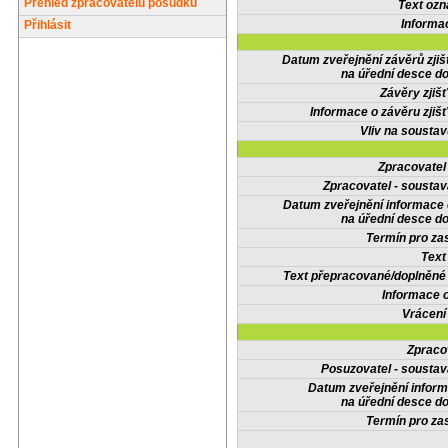
Přehled zpracovatelů posudků
Text oz
Informa
Přihlásit
Datum zveřejnění závěrů zjiš
na úřední desce do
Závěry zjišť
Informace o závěru zjišť
Vliv na sousta
Zpracovate
Zpracovatel - soustav
Datum zveřejnění informace
na úřední desce do
Termín pro zas
Text
Text přepracované/doplněn
Informace 
Vrácení
Zpraco
Posuzovatel - soustav
Datum zveřejnění infor
na úřední desce do
Termín pro zas