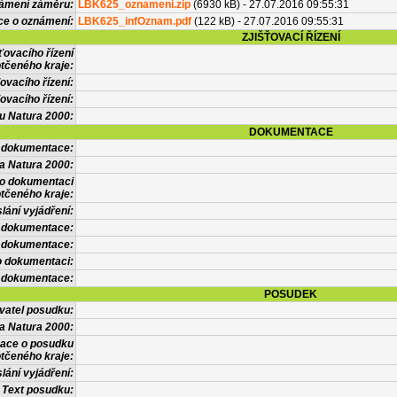
námení záměru:
LBK625_oznameni.zip
(6930 kB) - 27.07.2016 09:55:31
ce o oznámení:
LBK625_infOznam.pdf
(122 kB) - 27.07.2016 09:55:31
ZJIŠŤOVACÍ ŘÍZENÍ
ťovacího řízení
tčeného kraje:
ovacího řízení:
ovacího řízení:
vu Natura 2000:
DOKUMENTACE
l dokumentace:
a Natura 2000:
 o dokumentaci
tčeného kraje:
lání vyjádření:
 dokumentace:
é dokumentace:
o dokumentaci:
 dokumentace:
POSUDEK
vatel posudku:
a Natura 2000:
mace o posudku
tčeného kraje:
lání vyjádření:
Text posudku: