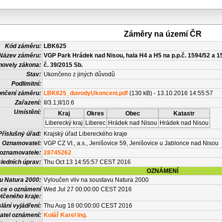
Záměry na území ČR
Kód záměru:
LBK625
Název záměru:
VGP Park Hrádek nad Nisou, hala H4 a H5 na p.p.č. 1594/52 a 1
novely zákona:
č. 39/2015 Sb.
Stav:
Ukončeno z jiných důvodů
Podlimitní:
nčení záměru:
LBK625_duvodyUkonceni.pdf
(130 kB) - 13.10.2016 14:55:57
Zařazení:
II/3.1;II/10.6
Umístění:
Kraj
Okres
Obec
Katastr
Liberecký kraj
Liberec
Hrádek nad Nisou
Hrádek nad Nisou
Příslušný úřad:
Krajský úřad Libereckého kraje
Oznamovatel:
VGP CZ VI., a.s., Jenišovice 59, Jenišovice u Jablonce nad Nisou
 oznamovatele:
28745262
ledních úprav:
Thu Oct 13 14:55:57 CEST 2016
OZNÁMENÍ
vu Natura 2000:
Vyloučen vliv na soustavu Natura 2000
ace o oznámení
Wed Jul 27 00:00:00 CEST 2016
tčeného kraje:
lání vyjádření:
Thu Aug 18 00:00:00 CEST 2016
atel oznámení:
Kolář Karel Ing.