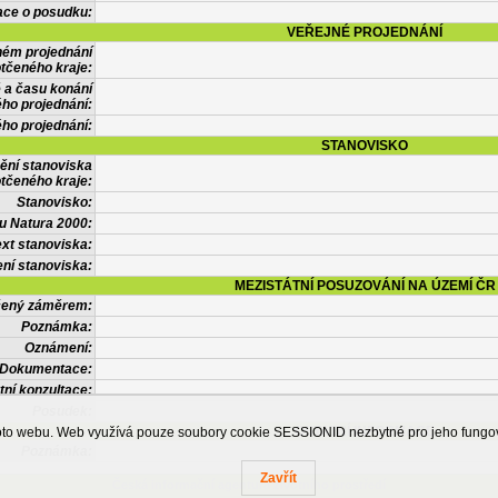
ace o posudku:
VEŘEJNÉ PROJEDNÁNÍ
ném projednání
tčeného kraje:
 a času konání
ého projednání:
ého projednání:
STANOVISKO
ění stanoviska
tčeného kraje:
Stanovisko:
u Natura 2000:
xt stanoviska:
ní stanoviska:
MEZISTÁTNÍ POSUZOVÁNÍ NA ÚZEMÍ ČR
tčený záměrem:
Poznámka:
Oznámení:
Dokumentace:
tní konzultace:
Posudek:
OSTATNÍ INFORMACE
ohoto webu. Web využívá pouze soubory cookie SESSIONID nezbytné pro jeho fung
Poznámka:
Zavřít
Česká informační agentura životního prostředí