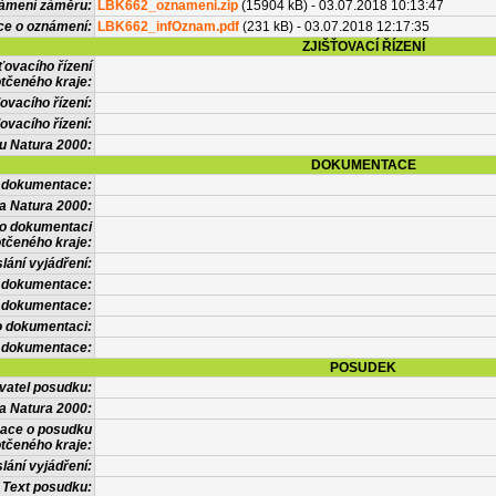
námení záměru:
LBK662_oznameni.zip
(15904 kB) - 03.07.2018 10:13:47
ce o oznámení:
LBK662_infOznam.pdf
(231 kB) - 03.07.2018 12:17:35
ZJIŠŤOVACÍ ŘÍZENÍ
ťovacího řízení
tčeného kraje:
ovacího řízení:
ovacího řízení:
vu Natura 2000:
DOKUMENTACE
l dokumentace:
a Natura 2000:
 o dokumentaci
tčeného kraje:
lání vyjádření:
 dokumentace:
é dokumentace:
o dokumentaci:
 dokumentace:
POSUDEK
vatel posudku:
a Natura 2000:
mace o posudku
tčeného kraje:
lání vyjádření:
Text posudku: