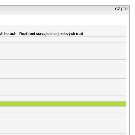
CZ
|
EN
h horách - Rozříření stávajících sjezdových tratí