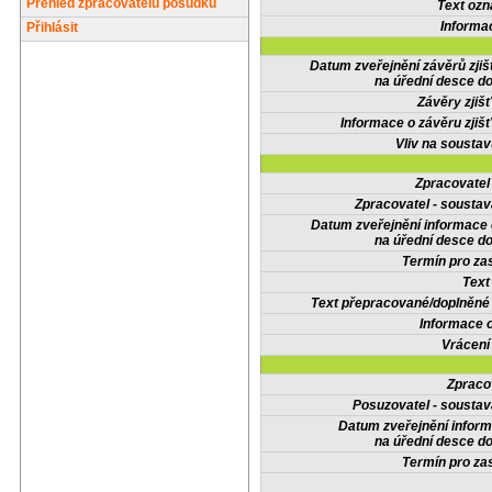
Přehled zpracovatelů posudků
Text oz
Informa
Přihlásit
Datum zveřejnění závěrů zjiš
na úřední desce do
Závěry zjišť
Informace o závěru zjišť
Vliv na sousta
Zpracovate
Zpracovatel - soustav
Datum zveřejnění informace
na úřední desce do
Termín pro zas
Text
Text přepracované/doplněn
Informace 
Vrácení
Zpraco
Posuzovatel - soustav
Datum zveřejnění infor
na úřední desce do
Termín pro zas