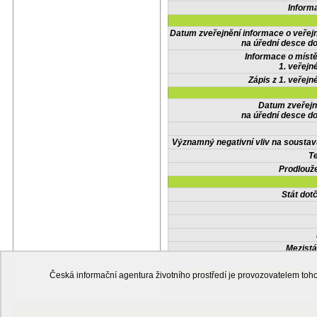
Inform
Datum zveřejnění informace o veřej
na úřední desce do
Informace o místě
1. veřejn
Zápis z 1. veřejn
Datum zveřejn
na úřední desce do
Významný negativní vliv na soustav
Te
Prodlouže
Stát do
Mezistá
Česká informační agentura životního prostředí je provozovatelem t