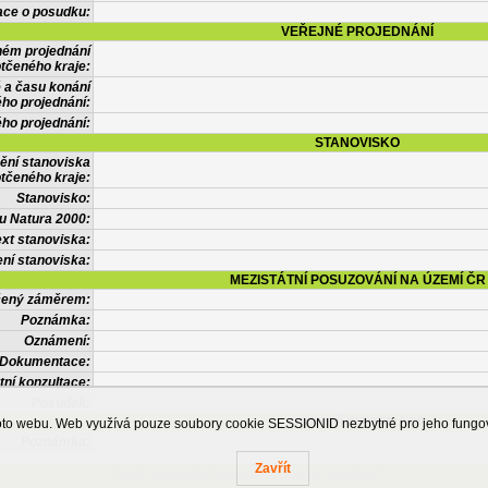
ace o posudku:
VEŘEJNÉ PROJEDNÁNÍ
ném projednání
tčeného kraje:
 a času konání
ého projednání:
ého projednání:
STANOVISKO
ění stanoviska
tčeného kraje:
Stanovisko:
u Natura 2000:
xt stanoviska:
ní stanoviska:
MEZISTÁTNÍ POSUZOVÁNÍ NA ÚZEMÍ ČR
tčený záměrem:
Poznámka:
Oznámení:
Dokumentace:
tní konzultace:
Posudek:
OSTATNÍ INFORMACE
ohoto webu. Web využívá pouze soubory cookie SESSIONID nezbytné pro jeho fung
Poznámka:
Zavřít
Česká informační agentura životního prostředí