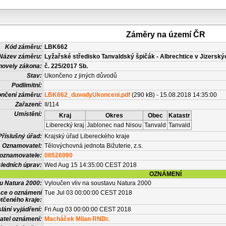
Záměry na území ČR
Kód záměru:
LBK662
Název záměru:
Lyžařské středisko Tanvaldský špičák - Albrechtice v Jizerskýc
novely zákona:
č. 225/2017 Sb.
Stav:
Ukončeno z jiných důvodů
Podlimitní:
nčení záměru:
LBK662_duvodyUkonceni.pdf
(290 kB) - 15.08.2018 14:35:00
Zařazení:
II/114
Umístění:
Kraj
Okres
Obec
Katastr
Liberecký kraj
Jablonec nad Nisou
Tanvald
Tanvald
Příslušný úřad:
Krajský úřad Libereckého kraje
Oznamovatel:
Tělovýchovná jednota Bižuterie, z.s.
 oznamovatele:
00526090
ledních úprav:
Wed Aug 15 14:35:00 CEST 2018
OZNÁMENÍ
vu Natura 2000:
Vyloučen vliv na soustavu Natura 2000
ace o oznámení
Tue Jul 03 00:00:00 CEST 2018
tčeného kraje:
lání vyjádření:
Fri Aug 03 00:00:00 CEST 2018
atel oznámení:
Macháček Milan RNDr.