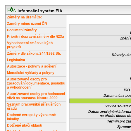
Informační systém EIA
Záměry na území ČR
Záměry mimo území ČR
Podlimitní záměry
Prioritní dopravní záměry dle §23a
Znění 
Vyhodnocení změn velkých
projektů
Záměry dle zákona 244/1992 Sb.
Důvody uko
Legislativa
Autorizace - pokyny a sdělení
Metodické výklady a pokyny
Autorizované osoby pro
zpracování dokumentace, posudku
a vyhodnocení
IČO
Autorizované osoby pro hodnocení
Datum a čas pos
vlivů na soustavu Natura 2000
Seznam pracovníků příslušných
Vliv na sousta
úřadů
Datum zveřejnění inform
Dotčené evropsky významné
na úřední desce do
lokality
Termín pro zas
Dotčené ptačí oblasti
Zpracov