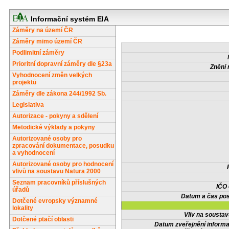
Informační systém EIA
Záměry na území ČR
Záměry mimo území ČR
Podlimitní záměry
Prioritní dopravní záměry dle §23a
Znění 
Vyhodnocení změn velkých
projektů
Záměry dle zákona 244/1992 Sb.
Legislativa
Autorizace - pokyny a sdělení
Metodické výklady a pokyny
Autorizované osoby pro
zpracování dokumentace, posudku
a vyhodnocení
Autorizované osoby pro hodnocení
vlivů na soustavu Natura 2000
Seznam pracovníků příslušných
IČO
úřadů
Datum a čas pos
Dotčené evropsky významné
lokality
Vliv na sousta
Dotčené ptačí oblasti
Datum zveřejnění inform