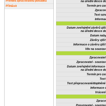
Přehled zpracovatelů posudků
na úřední desce do
Termín pro zas
Přihlásit
Zpracov
Text oz
Informa
Datum zveřejnění závěrů zjiš
na úřední desce do
Datum nabyt
Závěry zjišť
Informace o závěru zjišť
Vliv na sousta
Zpracovate
Zpracovatel - soustav
Datum zveřejnění informace
na úřední desce do
Termín pro zas
Text
Text přepracované/doplněn
Informace 
Vrácení
Zpraco
Posuzovatel - soustav