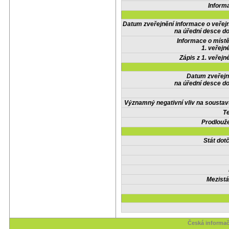
Inform
Datum zveřejnění informace o veřej
na úřední desce do
Informace o místě
1. veřejn
Zápis z 1. veřejn
Datum zveřejn
na úřední desce do
Významný negativní vliv na soustav
Te
Prodlouže
Stát do
Mezistá
Česká informač