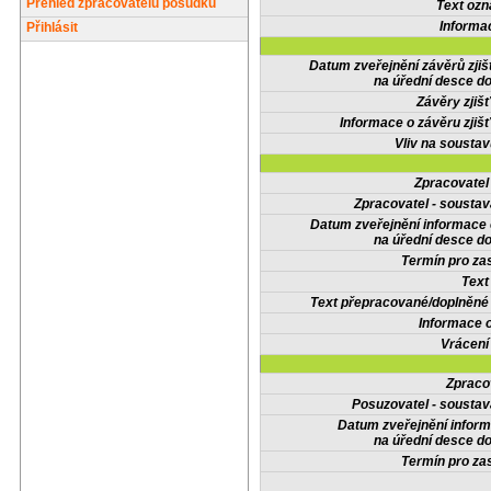
Přehled zpracovatelů posudků
Text oz
Informa
Přihlásit
Datum zveřejnění závěrů zjiš
na úřední desce do
Závěry zjišť
Informace o závěru zjišť
Vliv na sousta
Zpracovate
Zpracovatel - soustav
Datum zveřejnění informace
na úřední desce do
Termín pro zas
Text
Text přepracované/doplněn
Informace 
Vrácení
Zpraco
Posuzovatel - soustav
Datum zveřejnění infor
na úřední desce do
Termín pro zas