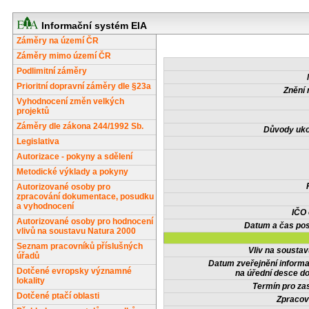
Informační systém EIA
Záměry na území ČR
Záměry mimo území ČR
Podlimitní záměry
Prioritní dopravní záměry dle §23a
Znění 
Vyhodnocení změn velkých
projektů
Záměry dle zákona 244/1992 Sb.
Důvody uko
Legislativa
Autorizace - pokyny a sdělení
Metodické výklady a pokyny
Autorizované osoby pro
zpracování dokumentace, posudku
a vyhodnocení
IČO
Autorizované osoby pro hodnocení
Datum a čas pos
vlivů na soustavu Natura 2000
Seznam pracovníků příslušných
Vliv na sousta
úřadů
Datum zveřejnění inform
Dotčené evropsky významné
na úřední desce do
lokality
Termín pro zas
Dotčené ptačí oblasti
Zpracov