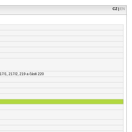
CZ
|
EN
217/1, 217/2, 219 a části 220