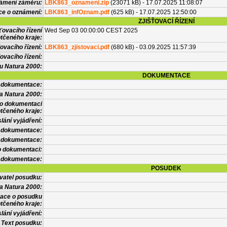
námení záměru:
LBK863_oznameni.zip
(23071 kB) - 17.07.2025 11:08:07
ce o oznámení:
LBK863_infOznam.pdf
(625 kB) - 17.07.2025 12:50:00
ZJIŠŤOVACÍ ŘÍZENÍ
ťovacího řízení
Wed Sep 03 00:00:00 CEST 2025
tčeného kraje:
ovacího řízení:
LBK863_zjistovaci.pdf
(680 kB) - 03.09.2025 11:57:39
ovacího řízení:
vu Natura 2000:
DOKUMENTACE
l dokumentace:
a Natura 2000:
 o dokumentaci
tčeného kraje:
lání vyjádření:
 dokumentace:
é dokumentace:
o dokumentaci:
 dokumentace:
POSUDEK
vatel posudku:
a Natura 2000:
mace o posudku
tčeného kraje:
lání vyjádření:
Text posudku: