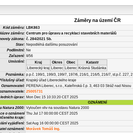
Záměry na území ČR
Kód záměru:
LBK863
Název záměru:
Centrum pro úpravu a recyklaci stavebních materiálů
novely zákona:
č. 284/2021 Sb.
Stav:
Nepodléhá dalšímu posuzování
Podlimitní:
Ne
Zařazení:
II/56
Umístění:
Kraj
Okres
Obec
Katastr
Liberecký kraj
Liberec
Liberec
Krásná Studánka
Poznámka:
p.p.č. 199/1, 199/3, 199/7, 197/6, 216/1, 216/5, 216/7, st.p.č. 227, 
Příslušný úřad:
Krajský úřad Libereckého kraje
Oznamovatel:
PERENA Liberec, s.r.o., Kateřinská č.p. 3, 463 03 Stráž nad Nisou
 oznamovatele:
25005731
ledních úprav:
Mon Dec 15 10:33:20 CET 2025
OZNÁMENÍ
vu Natura 2000:
Vyloučen vliv na soustavu Natura 2000
ace o oznámení
Thu Jul 17 00:00:00 CEST 2025
tčeného kraje:
lání vyjádření:
Sat Aug 16 00:00:00 CEST 2025
atel oznámení:
Morávek Tomáš Ing.