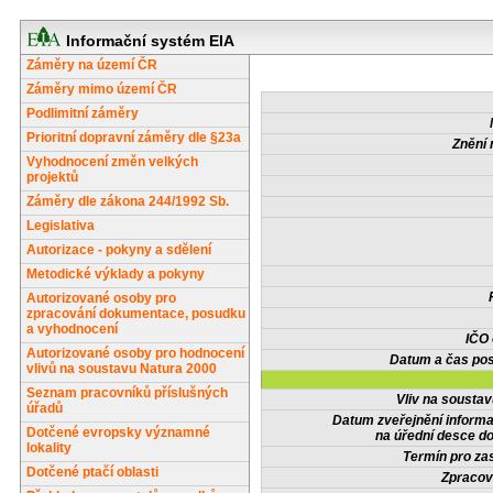
Informační systém EIA
Záměry na území ČR
Záměry mimo území ČR
Podlimitní záměry
Prioritní dopravní záměry dle §23a
Znění 
Vyhodnocení změn velkých
projektů
Záměry dle zákona 244/1992 Sb.
Legislativa
Autorizace - pokyny a sdělení
Metodické výklady a pokyny
Autorizované osoby pro
zpracování dokumentace, posudku
a vyhodnocení
IČO
Autorizované osoby pro hodnocení
Datum a čas pos
vlivů na soustavu Natura 2000
Seznam pracovníků příslušných
Vliv na sousta
úřadů
Datum zveřejnění inform
Dotčené evropsky významné
na úřední desce do
lokality
Termín pro zas
Dotčené ptačí oblasti
Zpracov