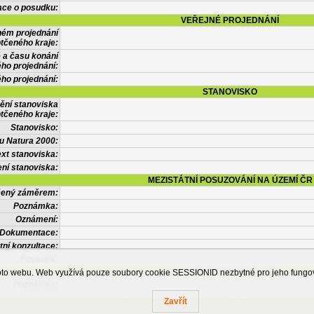
ace o posudku:
VEŘEJNÉ PROJEDNÁNÍ
ném projednání
tčeného kraje:
 a času konání
ého projednání:
ého projednání:
STANOVISKO
ění stanoviska
tčeného kraje:
Stanovisko:
u Natura 2000:
xt stanoviska:
ní stanoviska:
MEZISTÁTNÍ POSUZOVÁNÍ NA ÚZEMÍ ČR
tčený záměrem:
Poznámka:
Oznámení:
Dokumentace:
tní konzultace:
Posudek:
OSTATNÍ INFORMACE
ohoto webu. Web využívá pouze soubory cookie SESSIONID nezbytné pro jeho fung
Poznámka:
Zavřít
Česká informační agentura životního prostředí