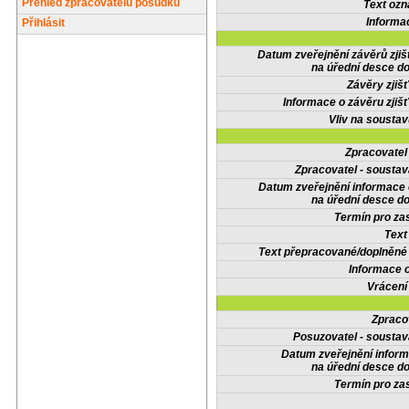
Přehled zpracovatelů posudků
Text oz
Informa
Přihlásit
Datum zveřejnění závěrů zjiš
na úřední desce do
Závěry zjišť
Informace o závěru zjišť
Vliv na sousta
Zpracovate
Zpracovatel - soustav
Datum zveřejnění informace
na úřední desce do
Termín pro zas
Text
Text přepracované/doplněn
Informace 
Vrácení
Zpraco
Posuzovatel - soustav
Datum zveřejnění infor
na úřední desce do
Termín pro zas