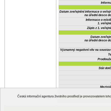
Inform
Datum zveřejnění informace o veřej
na úřední desce do
Informace o místě
1. veřejn
Zápis z 1. veřejn
Datum zveřejn
na úřední desce do
Významný negativní vliv na soustav
Te
Prodlouže
Stát do
Mezistá
Česká informační agentura životního prostředí je provozovatelem t