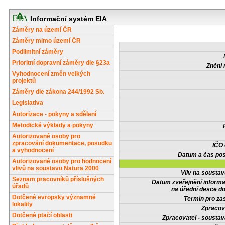
Informační systém EIA
Záměry na území ČR
Záměry mimo území ČR
Podlimitní záměry
Prioritní dopravní záměry dle §23a
Znění 
Vyhodnocení změn velkých
projektů
Záměry dle zákona 244/1992 Sb.
Legislativa
Autorizace - pokyny a sdělení
Metodické výklady a pokyny
Autorizované osoby pro
zpracování dokumentace, posudku
IČO
a vyhodnocení
Datum a čas pos
Autorizované osoby pro hodnocení
vlivů na soustavu Natura 2000
Vliv na sousta
Seznam pracovníků příslušných
Datum zveřejnění inform
úřadů
na úřední desce do
Dotčené evropsky významné
Termín pro zas
lokality
Zpracov
Dotčené ptačí oblasti
Zpracovatel - soustav