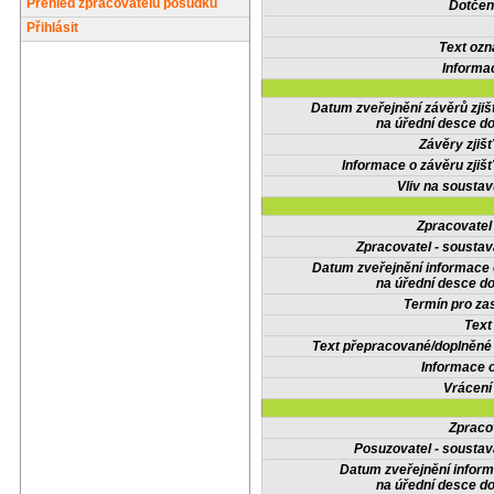
Přehled zpracovatelů posudků
Dotčené
Přihlásit
Text oz
Informa
Datum zveřejnění závěrů zjiš
na úřední desce do
Závěry zjišť
Informace o závěru zjišť
Vliv na sousta
Zpracovate
Zpracovatel - soustav
Datum zveřejnění informace
na úřední desce do
Termín pro zas
Text
Text přepracované/doplněn
Informace 
Vrácení
Zpraco
Posuzovatel - soustav
Datum zveřejnění infor
na úřední desce do