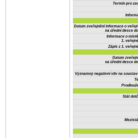
Termín pro zas
Inform
Datum zveřejnění informace o veřej
na úřední desce do
Informace o místě
1. veřejn
Zápis z 1. veřejn
Datum zveřejn
na úřední desce do
Významný negativní vliv na soustav
Te
Prodlouže
Stát do
Mezistá