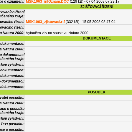
ce o oznámení:
MSK1063_infOznam.DOC
(129 kB) - 07.04.2008 07:29:17
ZJIŠŤOVACÍ ŘÍZENÍ
ťovacího řízení
tčeného kraje:
ovacího řízení:
MSK1063_zjistovaci.rtf
(332 kB) - 15.05.2008 08:47:04
ovacího řízení:
vu Natura 2000:
Vyloučen vliv na soustavu Natura 2000
DOKUMENTACE
l dokumentace:
a Natura 2000:
 o dokumentaci
tčeného kraje:
lání vyjádření:
 dokumentace:
é dokumentace:
o dokumentaci:
 dokumentace:
POSUDEK
vatel posudku:
a Natura 2000:
mace o posudku
tčeného kraje:
lání vyjádření:
Text posudku:
ace o posudku: