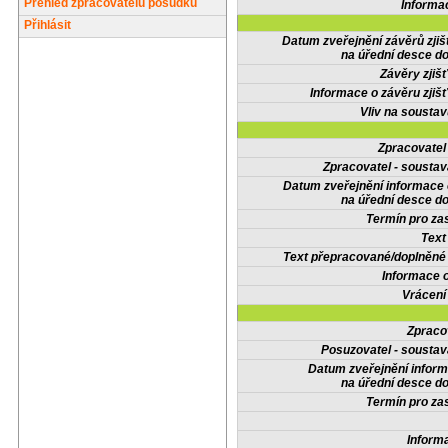
Přehled zpracovatelů posudků
Informa
Přihlásit
Datum zveřejnění závěrů zjiš
na úřední desce do
Závěry zjišť
Informace o závěru zjišť
Vliv na sousta
Zpracovate
Zpracovatel - soustav
Datum zveřejnění informace
na úřední desce do
Termín pro zas
Text
Text přepracované/doplněn
Informace 
Vrácení
Zpraco
Posuzovatel - soustav
Datum zveřejnění infor
na úřední desce do
Termín pro zas
Inform