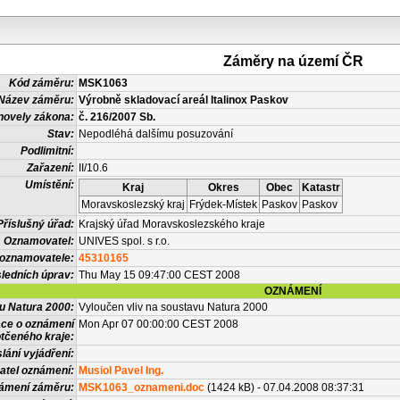
Záměry na území ČR
Kód záměru:
MSK1063
Název záměru:
Výrobně skladovací areál Italinox Paskov
novely zákona:
č. 216/2007 Sb.
Stav:
Nepodléhá dalšímu posuzování
Podlimitní:
Zařazení:
II/10.6
Umístění:
Kraj
Okres
Obec
Katastr
Moravskoslezský kraj
Frýdek-Místek
Paskov
Paskov
Příslušný úřad:
Krajský úřad Moravskoslezského kraje
Oznamovatel:
UNIVES spol. s r.o.
 oznamovatele:
45310165
ledních úprav:
Thu May 15 09:47:00 CEST 2008
OZNÁMENÍ
vu Natura 2000:
Vyloučen vliv na soustavu Natura 2000
ace o oznámení
Mon Apr 07 00:00:00 CEST 2008
tčeného kraje:
lání vyjádření:
atel oznámení:
Musiol Pavel Ing.
námení záměru:
MSK1063_oznameni.doc
(1424 kB) - 07.04.2008 08:37:31