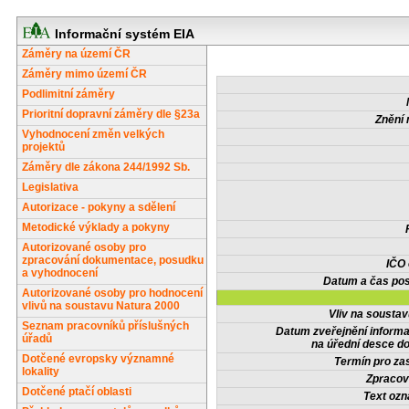
Informační systém EIA
Záměry na území ČR
Záměry mimo území ČR
Podlimitní záměry
Prioritní dopravní záměry dle §23a
Znění 
Vyhodnocení změn velkých
projektů
Záměry dle zákona 244/1992 Sb.
Legislativa
Autorizace - pokyny a sdělení
Metodické výklady a pokyny
Autorizované osoby pro
zpracování dokumentace, posudku
IČO
a vyhodnocení
Datum a čas pos
Autorizované osoby pro hodnocení
vlivů na soustavu Natura 2000
Vliv na sousta
Seznam pracovníků příslušných
Datum zveřejnění inform
úřadů
na úřední desce do
Dotčené evropsky významné
Termín pro zas
lokality
Zpracov
Dotčené ptačí oblasti
Text oz