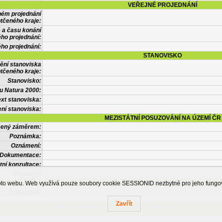
VEŘEJNÉ PROJEDNÁNÍ
ném projednání
tčeného kraje:
 a času konání
ého projednání:
ého projednání:
STANOVISKO
ění stanoviska
tčeného kraje:
Stanovisko:
u Natura 2000:
xt stanoviska:
ní stanoviska:
MEZISTÁTNÍ POSUZOVÁNÍ NA ÚZEMÍ ČR
tčený záměrem:
Poznámka:
Oznámení:
Dokumentace:
tní konzultace:
Posudek:
OSTATNÍ INFORMACE
ohoto webu. Web využívá pouze soubory cookie SESSIONID nezbytné pro jeho fung
Poznámka:
Zavřít
Česká informační agentura životního prostředí