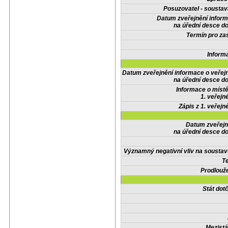
Posuzovatel - soustav
Datum zveřejnění infor
na úřední desce do
Termín pro zas
Inform
Datum zveřejnění informace o veřej
na úřední desce do
Informace o místě
1. veřejn
Zápis z 1. veřejn
Datum zveřejn
na úřední desce do
Významný negativní vliv na soustav
Te
Prodlouže
Stát do
Mezistá