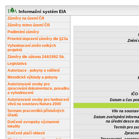
Informační systém EIA
Záměry na území ČR
Záměry mimo území ČR
Podlimitní záměry
Prioritní dopravní záměry dle §23a
Znění 
Vyhodnocení změn velkých
projektů
Záměry dle zákona 244/1992 Sb.
Legislativa
Autorizace - pokyny a sdělení
Metodické výklady a pokyny
Autorizované osoby pro
zpracování dokumentace, posudku
a vyhodnocení
IČO
Autorizované osoby pro hodnocení
Datum a čas pos
vlivů na soustavu Natura 2000
Seznam pracovníků příslušných
Vliv na sousta
úřadů
Datum zveřejnění inform
na úřední desce do
Dotčené evropsky významné
lokality
Termín pro zas
Dotčené ptačí oblasti
Zpracov