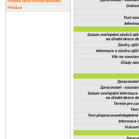
Zpracovatel - soustav
Přehled zpracovatelů posudků
Dotčené
Přihlásit
Text oz
Informa
Datum zveřejnění závěrů zjiš
na úřední desce do
Závěry zjišť
Informace o závěru zjišť
Vliv na sousta
Úřady nás
Zpracovate
Zpracovatel - soustav
Datum zveřejnění informace
na úřední desce do
Termín pro zas
Text
Text přepracované/doplněn
Informace 
Vrácení
Zpraco