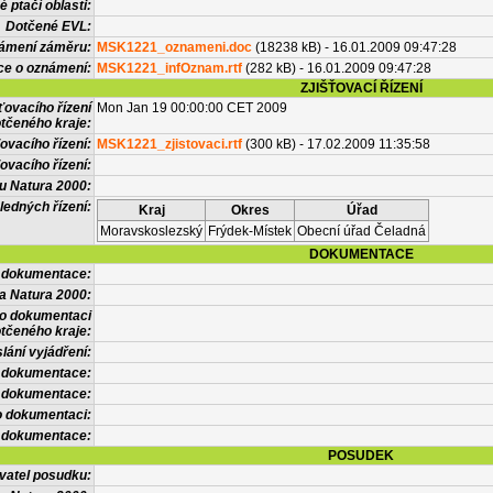
 ptačí oblasti:
Dotčené EVL:
námení záměru:
MSK1221_oznameni.doc
(18238 kB) - 16.01.2009 09:47:28
ce o oznámení:
MSK1221_infOznam.rtf
(282 kB) - 16.01.2009 09:47:28
ZJIŠŤOVACÍ ŘÍZENÍ
ťovacího řízení
Mon Jan 19 00:00:00 CET 2009
tčeného kraje:
ovacího řízení:
MSK1221_zjistovaci.rtf
(300 kB) - 17.02.2009 11:35:58
ovacího řízení:
vu Natura 2000:
ledných řízení:
Kraj
Okres
Úřad
Moravskoslezský
Frýdek-Místek
Obecní úřad Čeladná
DOKUMENTACE
l dokumentace:
a Natura 2000:
 o dokumentaci
tčeného kraje:
lání vyjádření:
 dokumentace:
é dokumentace:
o dokumentaci:
 dokumentace:
POSUDEK
vatel posudku: