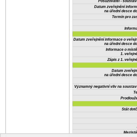
Posuzovatel - soustav
Datum zveřejnění infor
na úřední desce do
Termín pro zas
Inform
Datum zveřejnění informace o veřej
na úřední desce do
Informace o místě
1. veřejn
Zápis z 1. veřejn
Datum zveřejn
na úřední desce do
Významný negativní vliv na soustav
Te
Prodlouže
Stát do
Mezistá