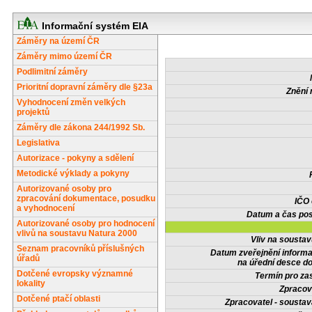
Informační systém EIA
Záměry na území ČR
Záměry mimo území ČR
Podlimitní záměry
Prioritní dopravní záměry dle §23a
Znění 
Vyhodnocení změn velkých
projektů
Záměry dle zákona 244/1992 Sb.
Legislativa
Autorizace - pokyny a sdělení
Metodické výklady a pokyny
Autorizované osoby pro
zpracování dokumentace, posudku
IČO
a vyhodnocení
Datum a čas pos
Autorizované osoby pro hodnocení
vlivů na soustavu Natura 2000
Vliv na sousta
Seznam pracovníků příslušných
Datum zveřejnění inform
úřadů
na úřední desce do
Dotčené evropsky významné
Termín pro zas
lokality
Zpracov
Dotčené ptačí oblasti
Zpracovatel - soustav