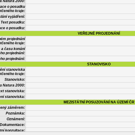
a Natura 2000:
mace o posudku
tčeného kraje:
lání vyjádření:
Text posudku:
ace o posudku:
VEŘEJNÉ PROJEDNÁNÍ
ném projednání
tčeného kraje:
 a času konání
ého projednání:
ého projednání:
STANOVISKO
ění stanoviska
tčeného kraje:
Stanovisko:
u Natura 2000:
xt stanoviska:
ní stanoviska:
MEZISTÁTNÍ POSUZOVÁNÍ NA ÚZEMÍ ČR
tčený záměrem:
Poznámka:
Oznámení:
Dokumentace:
tní konzultace: