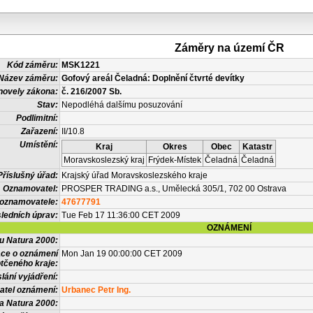
Záměry na území ČR
Kód záměru:
MSK1221
Název záměru:
Gofový areál Čeladná: Doplnění čtvrté devítky
novely zákona:
č. 216/2007 Sb.
Stav:
Nepodléhá dalšímu posuzování
Podlimitní:
Zařazení:
II/10.8
Umístění:
Kraj
Okres
Obec
Katastr
Moravskoslezský kraj
Frýdek-Místek
Čeladná
Čeladná
Příslušný úřad:
Krajský úřad Moravskoslezského kraje
Oznamovatel:
PROSPER TRADING a.s., Umělecká 305/1, 702 00 Ostrava
 oznamovatele:
47677791
ledních úprav:
Tue Feb 17 11:36:00 CET 2009
OZNÁMENÍ
vu Natura 2000:
ace o oznámení
Mon Jan 19 00:00:00 CET 2009
tčeného kraje:
lání vyjádření:
atel oznámení:
Urbanec Petr Ing.
a Natura 2000: