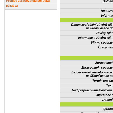
Přehled zpracovatelů posudků
Dotčené
Přihlásit
Text oz
Informa
Datum zveřejnění závěrů zjiš
na úřední desce do
Závěry zjišť
Informace o závěru zjišť
Vliv na sousta
Úřady nás
Zpracovate
Zpracovatel - soustav
Datum zveřejnění informace
na úřední desce do
Termín pro zas
Text
Text přepracované/doplněn
Informace 
Vrácení
Zpraco