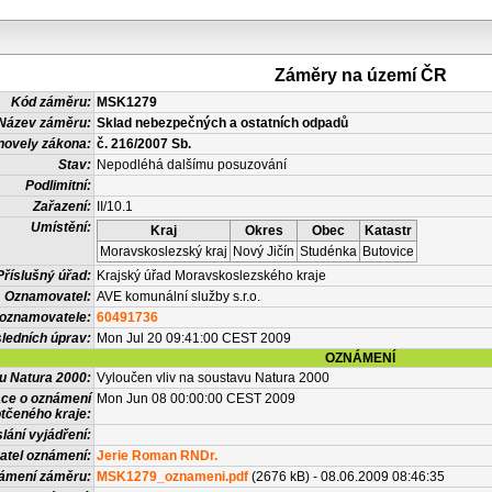
Záměry na území ČR
Kód záměru:
MSK1279
Název záměru:
Sklad nebezpečných a ostatních odpadů
novely zákona:
č. 216/2007 Sb.
Stav:
Nepodléhá dalšímu posuzování
Podlimitní:
Zařazení:
II/10.1
Umístění:
Kraj
Okres
Obec
Katastr
Moravskoslezský kraj
Nový Jičín
Studénka
Butovice
Příslušný úřad:
Krajský úřad Moravskoslezského kraje
Oznamovatel:
AVE komunální služby s.r.o.
 oznamovatele:
60491736
ledních úprav:
Mon Jul 20 09:41:00 CEST 2009
OZNÁMENÍ
vu Natura 2000:
Vyloučen vliv na soustavu Natura 2000
ace o oznámení
Mon Jun 08 00:00:00 CEST 2009
tčeného kraje:
lání vyjádření:
atel oznámení:
Jerie Roman RNDr.
námení záměru:
MSK1279_oznameni.pdf
(2676 kB) - 08.06.2009 08:46:35