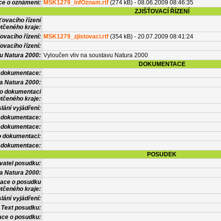
ce o oznámení:
MSK1279_infOznam.rtf
(274 kB) - 08.06.2009 08:46:35
ZJIŠŤOVACÍ ŘÍZENÍ
ťovacího řízení
tčeného kraje:
ovacího řízení:
MSK1279_zjistovaci.rtf
(354 kB) - 20.07.2009 08:41:24
ovacího řízení:
vu Natura 2000:
Vyloučen vliv na soustavu Natura 2000
DOKUMENTACE
l dokumentace:
a Natura 2000:
 o dokumentaci
tčeného kraje:
lání vyjádření:
 dokumentace:
é dokumentace:
o dokumentaci:
 dokumentace:
POSUDEK
vatel posudku:
a Natura 2000:
mace o posudku
tčeného kraje:
lání vyjádření:
Text posudku:
ace o posudku: