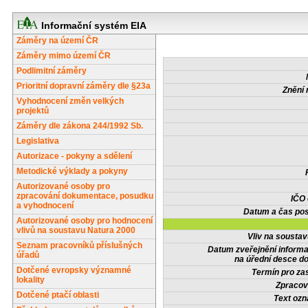
Informační systém EIA
Záměry na území ČR
Záměry mimo území ČR
Podlimitní záměry
Prioritní dopravní záměry dle §23a
Znění 
Vyhodnocení změn velkých
projektů
Záměry dle zákona 244/1992 Sb.
Legislativa
Autorizace - pokyny a sdělení
Metodické výklady a pokyny
Autorizované osoby pro
zpracování dokumentace, posudku
IČO
a vyhodnocení
Datum a čas pos
Autorizované osoby pro hodnocení
vlivů na soustavu Natura 2000
Vliv na sousta
Seznam pracovníků příslušných
Datum zveřejnění inform
úřadů
na úřední desce do
Dotčené evropsky významné
Termín pro zas
lokality
Zpracov
Dotčené ptačí oblasti
Text oz