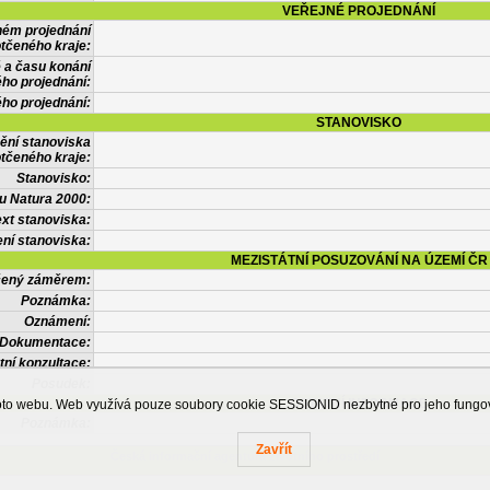
VEŘEJNÉ PROJEDNÁNÍ
ném projednání
tčeného kraje:
 a času konání
ého projednání:
ého projednání:
STANOVISKO
ění stanoviska
tčeného kraje:
Stanovisko:
u Natura 2000:
xt stanoviska:
ní stanoviska:
MEZISTÁTNÍ POSUZOVÁNÍ NA ÚZEMÍ ČR
tčený záměrem:
Poznámka:
Oznámení:
Dokumentace:
tní konzultace:
Posudek:
OSTATNÍ INFORMACE
ohoto webu. Web využívá pouze soubory cookie SESSIONID nezbytné pro jeho fung
Poznámka:
Zavřít
Česká informační agentura životního prostředí