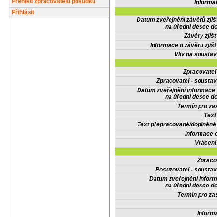
Přehled zpracovatelů posudků
Informa
Přihlásit
Datum zveřejnění závěrů zjiš
na úřední desce do
Závěry zjišť
Informace o závěru zjišť
Vliv na sousta
Zpracovate
Zpracovatel - soustav
Datum zveřejnění informace
na úřední desce do
Termín pro zas
Text
Text přepracované/doplněn
Informace 
Vrácení
Zpraco
Posuzovatel - soustav
Datum zveřejnění infor
na úřední desce do
Termín pro zas
Inform