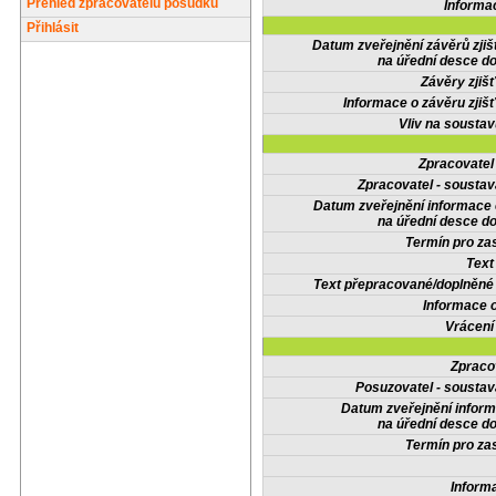
Přehled zpracovatelů posudků
Informa
Přihlásit
Datum zveřejnění závěrů zjiš
na úřední desce do
Závěry zjišť
Informace o závěru zjišť
Vliv na sousta
Zpracovate
Zpracovatel - soustav
Datum zveřejnění informace
na úřední desce do
Termín pro zas
Text
Text přepracované/doplněn
Informace 
Vrácení
Zpraco
Posuzovatel - soustav
Datum zveřejnění infor
na úřední desce do
Termín pro zas
Inform