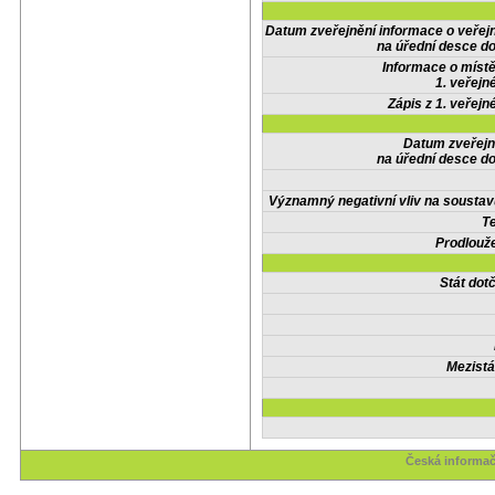
Datum zveřejnění informace o veřej
na úřední desce do
Informace o místě
1. veřejn
Zápis z 1. veřejn
Datum zveřejn
na úřední desce do
Významný negativní vliv na soustav
Te
Prodlouže
Stát do
Mezistá
Česká informač