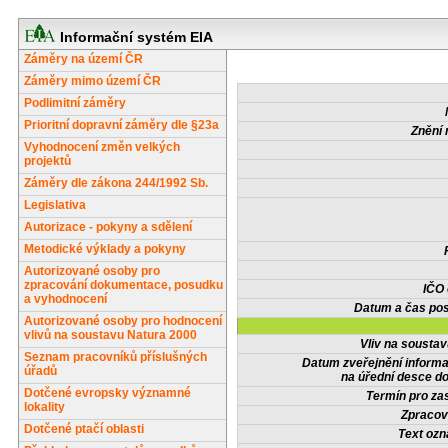
Informační systém EIA
Záměry na území ČR
Záměry mimo území ČR
Podlimitní záměry
Prioritní dopravní záměry dle §23a
Znění 
Vyhodnocení změn velkých
projektů
Záměry dle zákona 244/1992 Sb.
Legislativa
Autorizace - pokyny a sdělení
Metodické výklady a pokyny
Autorizované osoby pro
zpracování dokumentace, posudku
IČO
a vyhodnocení
Datum a čas pos
Autorizované osoby pro hodnocení
vlivů na soustavu Natura 2000
Vliv na sousta
Seznam pracovníků příslušných
Datum zveřejnění inform
úřadů
na úřední desce do
Dotčené evropsky významné
Termín pro zas
lokality
Zpracov
Dotčené ptačí oblasti
Text oz