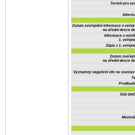
Termín pro zas
Inform
Datum zveřejnění informace o veřej
na úřední desce do
Informace o místě
1. veřejn
Zápis z 1. veřejn
Datum zveřejn
na úřední desce do
Významný negativní vliv na soustav
Te
Prodlouže
Stát do
Mezistá