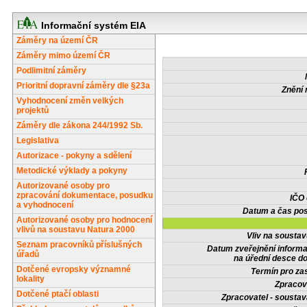
Informační systém EIA
Záměry na území ČR
Záměry mimo území ČR
Podlimitní záměry
Prioritní dopravní záměry dle §23a
Znění 
Vyhodnocení změn velkých
projektů
Záměry dle zákona 244/1992 Sb.
Legislativa
Autorizace - pokyny a sdělení
Metodické výklady a pokyny
Autorizované osoby pro
zpracování dokumentace, posudku
IČO
a vyhodnocení
Datum a čas pos
Autorizované osoby pro hodnocení
vlivů na soustavu Natura 2000
Vliv na sousta
Seznam pracovníků příslušných
Datum zveřejnění inform
úřadů
na úřední desce do
Dotčené evropsky významné
Termín pro zas
lokality
Zpracov
Dotčené ptačí oblasti
Zpracovatel - soustav