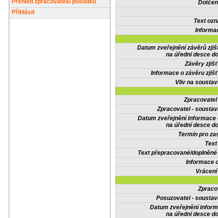
Přehled zpracovatelů posudků
Dotčené
Přihlásit
Text oz
Informa
Datum zveřejnění závěrů zjiš
na úřední desce do
Závěry zjišť
Informace o závěru zjišť
Vliv na sousta
Zpracovate
Zpracovatel - soustav
Datum zveřejnění informace
na úřední desce do
Termín pro zas
Text
Text přepracované/doplněn
Informace 
Vrácení
Zpraco
Posuzovatel - soustav
Datum zveřejnění infor
na úřední desce do