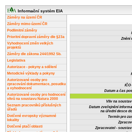
Informační systém EIA
Záměry na území ČR
Záměry mimo území ČR
Podlimitní záměry
Prioritní dopravní záměry dle §23a
Znění 
Vyhodnocení změn velkých
projektů
Záměry dle zákona 244/1992 Sb.
Legislativa
Autorizace - pokyny a sdělení
Metodické výklady a pokyny
Autorizované osoby pro
zpracování dokumentace, posudku
IČO
a vyhodnocení
Datum a čas pos
Autorizované osoby pro hodnocení
vlivů na soustavu Natura 2000
Vliv na sousta
Seznam pracovníků příslušných
Datum zveřejnění inform
úřadů
na úřední desce do
Dotčené evropsky významné
Termín pro zas
lokality
Zpracov
Dotčené ptačí oblasti
Zpracovatel - soustav