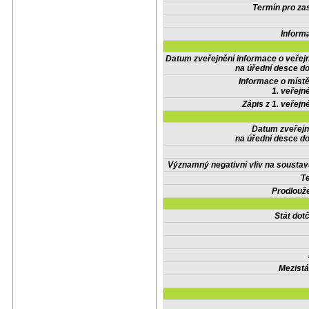
Termín pro zas
Inform
Datum zveřejnění informace o veřej
na úřední desce do
Informace o místě
1. veřejn
Zápis z 1. veřejn
Datum zveřejn
na úřední desce do
Významný negativní vliv na soustav
Te
Prodlouže
Stát do
Mezistá