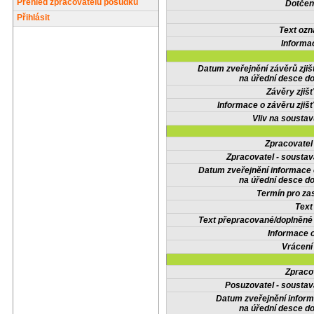
Přehled zpracovatelů posudků
Dotčené
Přihlásit
Text oz
Informa
Datum zveřejnění závěrů zjiš
na úřední desce do
Závěry zjišť
Informace o závěru zjišť
Vliv na sousta
Zpracovate
Zpracovatel - soustav
Datum zveřejnění informace
na úřední desce do
Termín pro zas
Text
Text přepracované/doplněn
Informace 
Vrácení
Zpraco
Posuzovatel - soustav
Datum zveřejnění infor
na úřední desce do