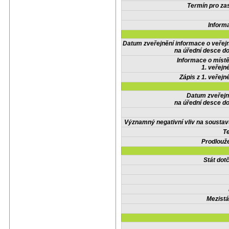
Termín pro zas
Inform
Datum zveřejnění informace o veřej
na úřední desce do
Informace o místě
1. veřejn
Zápis z 1. veřejn
Datum zveřejn
na úřední desce do
Významný negativní vliv na soustav
Te
Prodlouže
Stát do
Mezistá