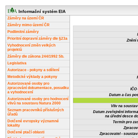
Informační systém EIA
Záměry na území ČR
Záměry mimo území ČR
Podlimitní záměry
Prioritní dopravní záměry dle §23a
Znění 
Vyhodnocení změn velkých
projektů
Záměry dle zákona 244/1992 Sb.
Legislativa
Autorizace - pokyny a sdělení
Metodické výklady a pokyny
Autorizované osoby pro
zpracování dokumentace, posudku
IČO
a vyhodnocení
Datum a čas pos
Autorizované osoby pro hodnocení
vlivů na soustavu Natura 2000
Vliv na sousta
Seznam pracovníků příslušných
Datum zveřejnění inform
úřadů
na úřední desce do
Dotčené evropsky významné
Termín pro zas
lokality
Zpracov
Dotčené ptačí oblasti
Zpracovatel - soustav