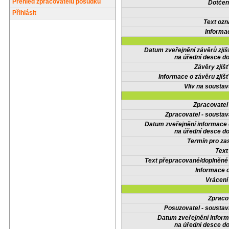
Přehled zpracovatelů posudků
Dotčené
Přihlásit
Text oz
Informa
Datum zveřejnění závěrů zjiš
na úřední desce do
Závěry zjišť
Informace o závěru zjišť
Vliv na sousta
Zpracovate
Zpracovatel - soustav
Datum zveřejnění informace
na úřední desce do
Termín pro zas
Text
Text přepracované/doplněn
Informace 
Vrácení
Zpraco
Posuzovatel - soustav
Datum zveřejnění infor
na úřední desce do