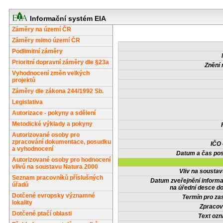
Informační systém EIA
Záměry na území ČR
Záměry mimo území ČR
Podlimitní záměry
Prioritní dopravní záměry dle §23a
Znění 
Vyhodnocení změn velkých
projektů
Záměry dle zákona 244/1992 Sb.
Legislativa
Autorizace - pokyny a sdělení
Metodické výklady a pokyny
Autorizované osoby pro
zpracování dokumentace, posudku
IČO
a vyhodnocení
Datum a čas pos
Autorizované osoby pro hodnocení
vlivů na soustavu Natura 2000
Vliv na sousta
Seznam pracovníků příslušných
Datum zveřejnění inform
úřadů
na úřední desce do
Dotčené evropsky významné
Termín pro zas
lokality
Zpracov
Dotčené ptačí oblasti
Text oz