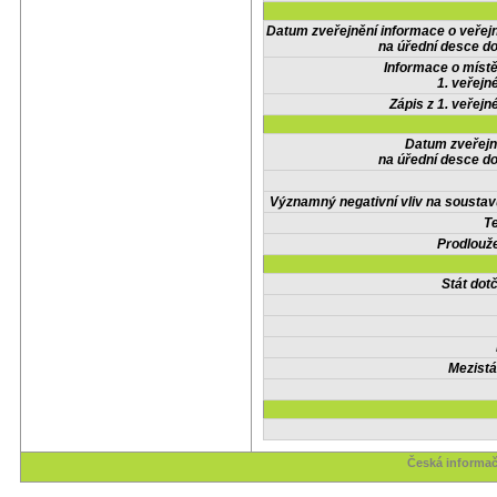
Datum zveřejnění informace o veřej
na úřední desce do
Informace o místě
1. veřejn
Zápis z 1. veřejn
Datum zveřejn
na úřední desce do
Významný negativní vliv na soustav
Te
Prodlouže
Stát do
Mezistá
Česká informač