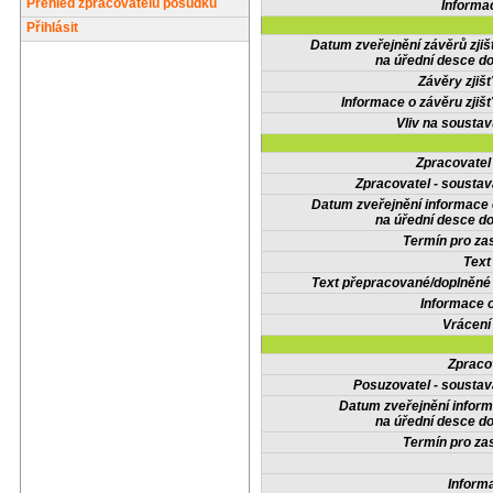
Přehled zpracovatelů posudků
Informa
Přihlásit
Datum zveřejnění závěrů zjiš
na úřední desce do
Závěry zjišť
Informace o závěru zjišť
Vliv na sousta
Zpracovate
Zpracovatel - soustav
Datum zveřejnění informace
na úřední desce do
Termín pro zas
Text
Text přepracované/doplněn
Informace 
Vrácení
Zpraco
Posuzovatel - soustav
Datum zveřejnění infor
na úřední desce do
Termín pro zas
Inform