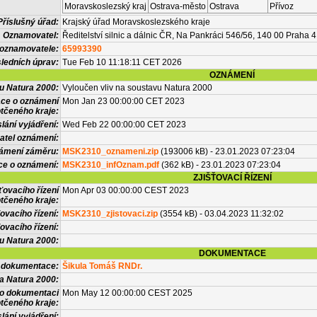
Moravskoslezský kraj
Ostrava-město
Ostrava
Přívoz
Příslušný úřad:
Krajský úřad Moravskoslezského kraje
Oznamovatel:
Ředitelství silnic a dálnic ČR, Na Pankráci 546/56, 140 00 Praha 4
 oznamovatele:
65993390
ledních úprav:
Tue Feb 10 11:18:11 CET 2026
OZNÁMENÍ
vu Natura 2000:
Vyloučen vliv na soustavu Natura 2000
ace o oznámení
Mon Jan 23 00:00:00 CET 2023
tčeného kraje:
lání vyjádření:
Wed Feb 22 00:00:00 CET 2023
atel oznámení:
námení záměru:
MSK2310_oznameni.zip
(193006 kB) - 23.01.2023 07:23:04
ce o oznámení:
MSK2310_infOznam.pdf
(362 kB) - 23.01.2023 07:23:04
ZJIŠŤOVACÍ ŘÍZENÍ
ťovacího řízení
Mon Apr 03 00:00:00 CEST 2023
tčeného kraje:
ovacího řízení:
MSK2310_zjistovaci.zip
(3554 kB) - 03.04.2023 11:32:02
ovacího řízení:
vu Natura 2000:
DOKUMENTACE
l dokumentace:
Šikula Tomáš RNDr.
a Natura 2000:
 o dokumentaci
Mon May 12 00:00:00 CEST 2025
tčeného kraje:
lání vyjádření: