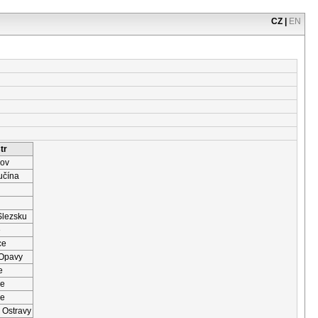
CZ
|
EN
tr
šov
učína
Slezsku
e
ce
 Opavy
e
ce
ce
 Ostravy