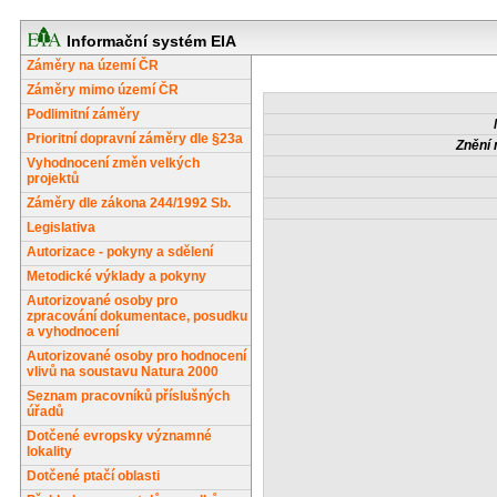
Informační systém EIA
Záměry na území ČR
Záměry mimo území ČR
Podlimitní záměry
Prioritní dopravní záměry dle §23a
Znění 
Vyhodnocení změn velkých
projektů
Záměry dle zákona 244/1992 Sb.
Legislativa
Autorizace - pokyny a sdělení
Metodické výklady a pokyny
Autorizované osoby pro
zpracování dokumentace, posudku
a vyhodnocení
Autorizované osoby pro hodnocení
vlivů na soustavu Natura 2000
Seznam pracovníků příslušných
úřadů
Dotčené evropsky významné
lokality
Dotčené ptačí oblasti