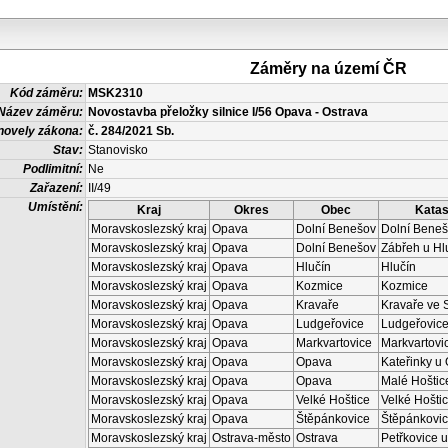
Záměry na území ČR
Kód záměru:
MSK2310
Název záměru:
Novostavba přeložky silnice I/56 Opava - Ostrava
novely zákona:
č. 284/2021 Sb.
Stav:
Stanovisko
Podlimitní:
Ne
Zařazení:
II/49
Umístění:
Kraj
Okres
Obec
Katas
Moravskoslezský kraj
Opava
Dolní Benešov
Dolní Bene
Moravskoslezský kraj
Opava
Dolní Benešov
Zábřeh u Hl
Moravskoslezský kraj
Opava
Hlučín
Hlučín
Moravskoslezský kraj
Opava
Kozmice
Kozmice
Moravskoslezský kraj
Opava
Kravaře
Kravaře ve 
Moravskoslezský kraj
Opava
Ludgeřovice
Ludgeřovic
Moravskoslezský kraj
Opava
Markvartovice
Markvartovi
Moravskoslezský kraj
Opava
Opava
Kateřinky u
Moravskoslezský kraj
Opava
Opava
Malé Hoštic
Moravskoslezský kraj
Opava
Velké Hoštice
Velké Hošti
Moravskoslezský kraj
Opava
Štěpánkovice
Štěpánkovi
Moravskoslezský kraj
Ostrava-město
Ostrava
Petřkovice u