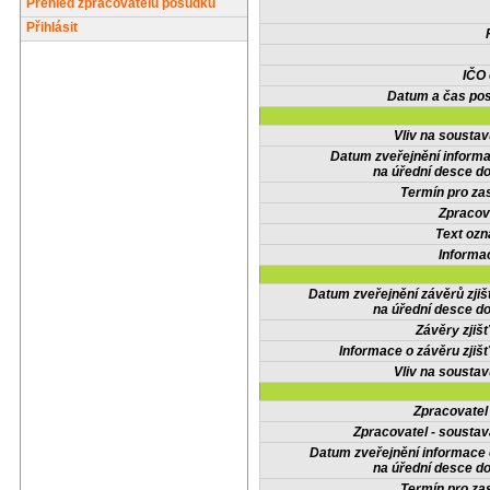
Přehled zpracovatelů posudků
Přihlásit
IČO
Datum a čas pos
Vliv na sousta
Datum zveřejnění inform
na úřední desce do
Termín pro zas
Zpracov
Text oz
Informa
Datum zveřejnění závěrů zjiš
na úřední desce do
Závěry zjišť
Informace o závěru zjišť
Vliv na sousta
Zpracovate
Zpracovatel - soustav
Datum zveřejnění informace
na úřední desce do
Termín pro zas