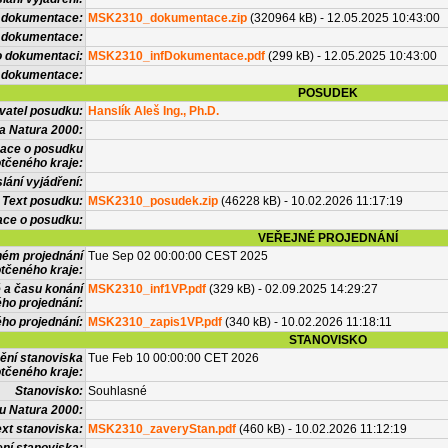
 dokumentace:
MSK2310_dokumentace.zip
(320964 kB) - 12.05.2025 10:43:00
é dokumentace:
o dokumentaci:
MSK2310_infDokumentace.pdf
(299 kB) - 12.05.2025 10:43:00
 dokumentace:
POSUDEK
vatel posudku:
Hanslík Aleš Ing., Ph.D.
a Natura 2000:
mace o posudku
tčeného kraje:
lání vyjádření:
Text posudku:
MSK2310_posudek.zip
(46228 kB) - 10.02.2026 11:17:19
ace o posudku:
VEŘEJNÉ PROJEDNÁNÍ
ném projednání
Tue Sep 02 00:00:00 CEST 2025
tčeného kraje:
 a času konání
MSK2310_inf1VP.pdf
(329 kB) - 02.09.2025 14:29:27
ého projednání:
ého projednání:
MSK2310_zapis1VP.pdf
(340 kB) - 10.02.2026 11:18:11
STANOVISKO
ění stanoviska
Tue Feb 10 00:00:00 CET 2026
tčeného kraje:
Stanovisko:
Souhlasné
u Natura 2000:
xt stanoviska:
MSK2310_zaveryStan.pdf
(460 kB) - 10.02.2026 11:12:19