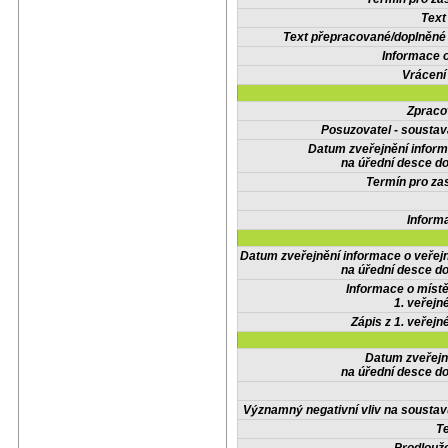
Text
Text přepracované/doplněn
Informace 
Vrácení
Zpraco
Posuzovatel - soustav
Datum zveřejnění infor
na úřední desce do
Termín pro zas
Inform
Datum zveřejnění informace o veřej
na úřední desce do
Informace o místě
1. veřejn
Zápis z 1. veřejn
Datum zveřejn
na úřední desce do
Významný negativní vliv na soustav
Te