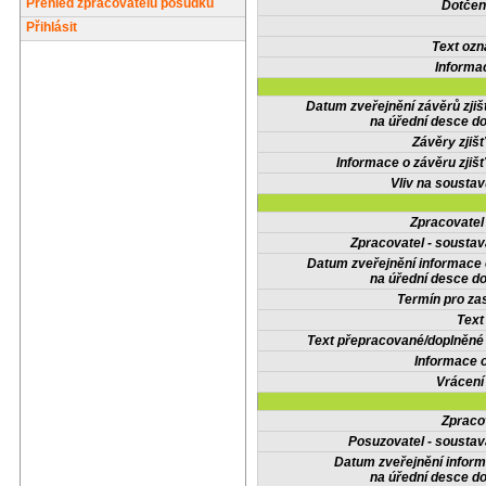
Přehled zpracovatelů posudků
Dotčené
Přihlásit
Text oz
Informa
Datum zveřejnění závěrů zjiš
na úřední desce do
Závěry zjišť
Informace o závěru zjišť
Vliv na sousta
Zpracovate
Zpracovatel - soustav
Datum zveřejnění informace
na úřední desce do
Termín pro zas
Text
Text přepracované/doplněn
Informace 
Vrácení
Zpraco
Posuzovatel - soustav
Datum zveřejnění infor
na úřední desce do