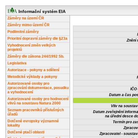
Informační systém EIA
Záměry na území ČR
Záměry mimo území ČR
Podlimitní záměry
Prioritní dopravní záměry dle §23a
Znění 
Vyhodnocení změn velkých
projektů
Záměry dle zákona 244/1992 Sb.
Legislativa
Autorizace - pokyny a sdělení
Metodické výklady a pokyny
Autorizované osoby pro
zpracování dokumentace, posudku
IČO
a vyhodnocení
Datum a čas pos
Autorizované osoby pro hodnocení
vlivů na soustavu Natura 2000
Vliv na sousta
Seznam pracovníků příslušných
Datum zveřejnění inform
úřadů
na úřední desce do
Dotčené evropsky významné
Termín pro zas
lokality
Zpracov
Dotčené ptačí oblasti
Zpracovatel - soustav