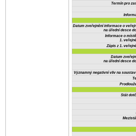
Termín pro zas
Inform
Datum zveřejnění informace o veřej
na úřední desce do
Informace o místě
1. veřejn
Zápis z 1. veřejn
Datum zveřejn
na úřední desce do
Významný negativní vliv na soustav
Te
Prodlouže
Stát do
Mezistá