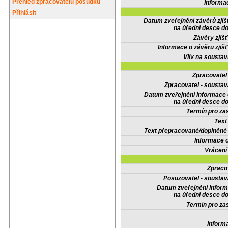
Přehled zpracovatelů posudků
Informa
Přihlásit
Datum zveřejnění závěrů zjiš
na úřední desce do
Závěry zjišť
Informace o závěru zjišť
Vliv na sousta
Zpracovate
Zpracovatel - soustav
Datum zveřejnění informace
na úřední desce do
Termín pro zas
Text
Text přepracované/doplněn
Informace 
Vrácení
Zpraco
Posuzovatel - soustav
Datum zveřejnění infor
na úřední desce do
Termín pro zas
Inform