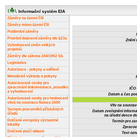
Informační systém EIA
Záměry na území ČR
Záměry mimo území ČR
Podlimitní záměry
Prioritní dopravní záměry dle §23a
Znění 
Vyhodnocení změn velkých
projektů
Záměry dle zákona 244/1992 Sb.
Legislativa
Autorizace - pokyny a sdělení
Metodické výklady a pokyny
Autorizované osoby pro
zpracování dokumentace, posudku
IČO
a vyhodnocení
Datum a čas pos
Autorizované osoby pro hodnocení
vlivů na soustavu Natura 2000
Vliv na sousta
Seznam pracovníků příslušných
Datum zveřejnění inform
úřadů
na úřední desce do
Dotčené evropsky významné
Termín pro zas
lokality
Zpracov
Dotčené ptačí oblasti
Text oz