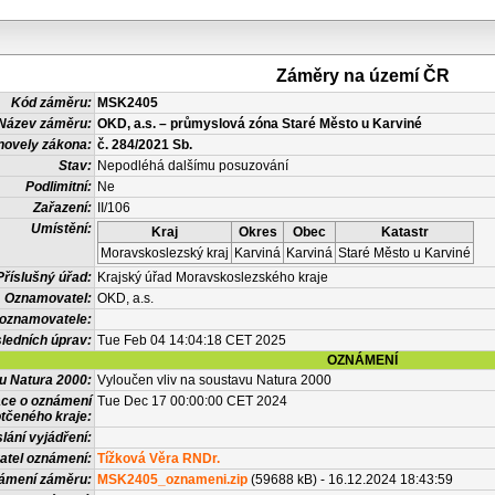
Záměry na území ČR
Kód záměru:
MSK2405
Název záměru:
OKD, a.s. – průmyslová zóna Staré Město u Karviné
novely zákona:
č. 284/2021 Sb.
Stav:
Nepodléhá dalšímu posuzování
Podlimitní:
Ne
Zařazení:
II/106
Umístění:
Kraj
Okres
Obec
Katastr
Moravskoslezský kraj
Karviná
Karviná
Staré Město u Karviné
Příslušný úřad:
Krajský úřad Moravskoslezského kraje
Oznamovatel:
OKD, a.s.
 oznamovatele:
ledních úprav:
Tue Feb 04 14:04:18 CET 2025
OZNÁMENÍ
vu Natura 2000:
Vyloučen vliv na soustavu Natura 2000
ace o oznámení
Tue Dec 17 00:00:00 CET 2024
tčeného kraje:
lání vyjádření:
atel oznámení:
Tížková Věra RNDr.
námení záměru:
MSK2405_oznameni.zip
(59688 kB) - 16.12.2024 18:43:59