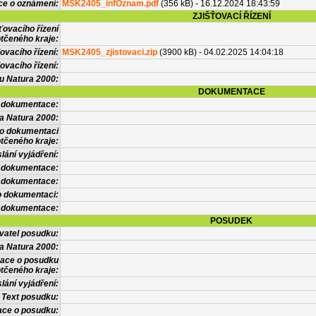
ce o oznámení:
MSK2405_infOznam.pdf
(356 kB) - 16.12.2024 18:43:59
ZJIŠŤOVACÍ ŘÍZENÍ
ťovacího řízení
tčeného kraje:
ovacího řízení:
MSK2405_zjistovaci.zip
(3900 kB) - 04.02.2025 14:04:18
ovacího řízení:
vu Natura 2000:
DOKUMENTACE
l dokumentace:
a Natura 2000:
 o dokumentaci
tčeného kraje:
lání vyjádření:
 dokumentace:
é dokumentace:
o dokumentaci:
 dokumentace:
POSUDEK
vatel posudku:
a Natura 2000:
mace o posudku
tčeného kraje:
lání vyjádření:
Text posudku:
ace o posudku: