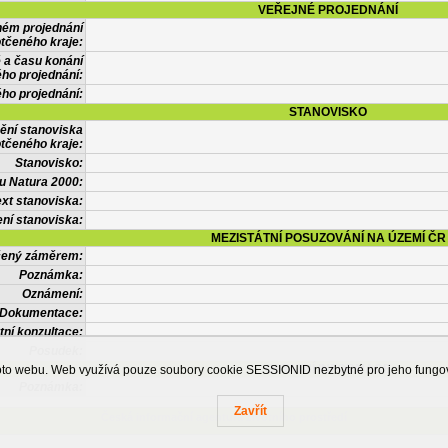
VEŘEJNÉ PROJEDNÁNÍ
ném projednání
tčeného kraje:
 a času konání
ého projednání:
ého projednání:
STANOVISKO
ění stanoviska
tčeného kraje:
Stanovisko:
u Natura 2000:
xt stanoviska:
ní stanoviska:
MEZISTÁTNÍ POSUZOVÁNÍ NA ÚZEMÍ ČR
tčený záměrem:
Poznámka:
Oznámení:
Dokumentace:
tní konzultace:
Posudek:
OSTATNÍ INFORMACE
ohoto webu. Web využívá pouze soubory cookie SESSIONID nezbytné pro jeho fung
Poznámka:
Zavřít
Česká informační agentura životního prostředí