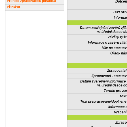
Přehled zpracovatelů posudků
Dotčené
Přihlásit
Text oz
Informa
Datum zveřejnění závěrů zjiš
na úřední desce do
Závěry zjišť
Informace o závěru zjišť
Vliv na sousta
Úřady nás
Zpracovate
Zpracovatel - soustav
Datum zveřejnění informace
na úřední desce do
Termín pro zas
Text
Text přepracované/doplněn
Informace 
Vrácení
Zpraco