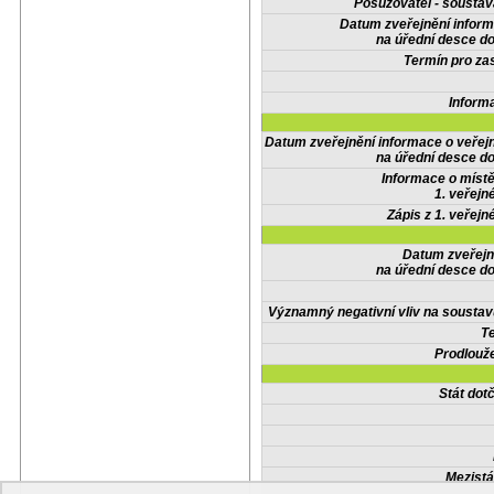
Posuzovatel - soustav
Datum zveřejnění infor
na úřední desce do
Termín pro zas
Inform
Datum zveřejnění informace o veřej
na úřední desce do
Informace o místě
1. veřejn
Zápis z 1. veřejn
Datum zveřejn
na úřední desce do
Významný negativní vliv na soustav
Te
Prodlouže
Stát do
Mezistá