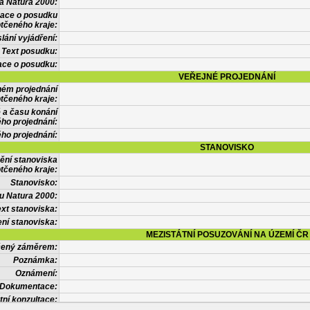
a Natura 2000:
mace o posudku
tčeného kraje:
lání vyjádření:
Text posudku:
ace o posudku:
VEŘEJNÉ PROJEDNÁNÍ
ném projednání
tčeného kraje:
 a času konání
ého projednání:
ého projednání:
STANOVISKO
ění stanoviska
tčeného kraje:
Stanovisko:
u Natura 2000:
xt stanoviska:
ní stanoviska:
MEZISTÁTNÍ POSUZOVÁNÍ NA ÚZEMÍ ČR
tčený záměrem:
Poznámka:
Oznámení:
Dokumentace:
tní konzultace: