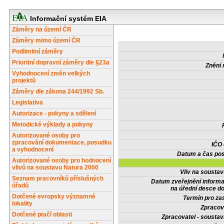
Informační systém EIA
Záměry na území ČR
Záměry mimo území ČR
Podlimitní záměry
Prioritní dopravní záměry dle §23a
Znění 
Vyhodnocení změn velkých
projektů
Záměry dle zákona 244/1992 Sb.
Legislativa
Autorizace - pokyny a sdělení
Metodické výklady a pokyny
Autorizované osoby pro
zpracování dokumentace, posudku
IČO
a vyhodnocení
Datum a čas pos
Autorizované osoby pro hodnocení
vlivů na soustavu Natura 2000
Vliv na sousta
Seznam pracovníků příslušných
Datum zveřejnění inform
úřadů
na úřední desce do
Dotčené evropsky významné
Termín pro zas
lokality
Zpracov
Dotčené ptačí oblasti
Zpracovatel - soustav