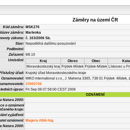
Záměry na území ČR
Kód záměru:
MSK276
Název záměru:
Marlenka
novely zákona:
č. 163/2006 Sb.
Stav:
Nepodléhá dalšímu posuzování
Podlimitní:
Zařazení:
II/8.10
Umístění:
Kraj
Okres
Obec
Kata
Moravskoslezský kraj
Frýdek-Místek
Frýdek-Místek
Lískovec u F
Příslušný úřad:
Krajský úřad Moravskoslezského kraje
Oznamovatel:
MIKO international s.r.o., J. Mahena 3365, 738 01 Frýdek -Místek, z
 oznamovatele:
25900706
ledních úprav:
Fri Sep 08 07:58:00 CEST 2006
OZNÁMENÍ
vu Natura 2000:
ace o oznámení
tčeného kraje:
lání vyjádření:
atel oznámení:
Magera Albín Ing.
a Natura 2000: