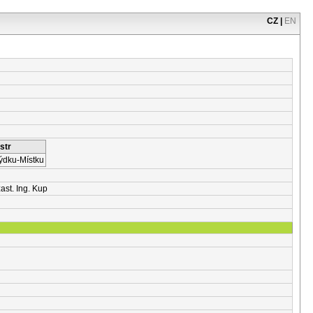
CZ
|
EN
str
rýdku-Místku
ast. Ing. Kup