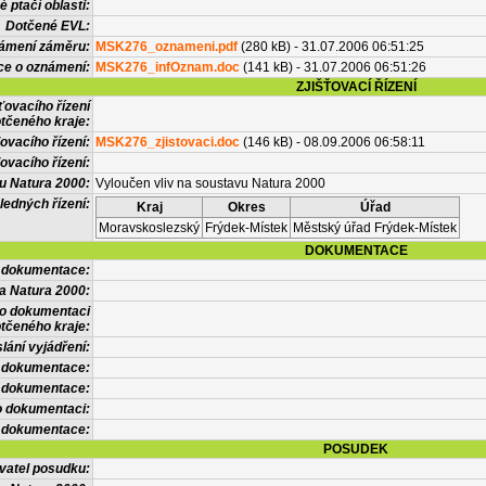
 ptačí oblasti:
Dotčené EVL:
námení záměru:
MSK276_oznameni.pdf
(280 kB) - 31.07.2006 06:51:25
ce o oznámení:
MSK276_infOznam.doc
(141 kB) - 31.07.2006 06:51:26
ZJIŠŤOVACÍ ŘÍZENÍ
ťovacího řízení
tčeného kraje:
ovacího řízení:
MSK276_zjistovaci.doc
(146 kB) - 08.09.2006 06:58:11
ovacího řízení:
vu Natura 2000:
Vyloučen vliv na soustavu Natura 2000
ledných řízení:
Kraj
Okres
Úřad
Moravskoslezský
Frýdek-Místek
Městský úřad Frýdek-Místek
DOKUMENTACE
l dokumentace:
a Natura 2000:
 o dokumentaci
tčeného kraje:
lání vyjádření:
 dokumentace:
é dokumentace:
o dokumentaci:
 dokumentace:
POSUDEK
vatel posudku: