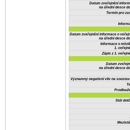
Datum zveřejnění infor
na úřední desce do
Termín pro zas
Inform
Datum zveřejnění informace o veřej
na úřední desce do
Informace o místě
1. veřejn
Zápis z 1. veřejn
Datum zveřejn
na úřední desce do
Významný negativní vliv na soustav
Te
Prodlouže
Stát do
Mezistá