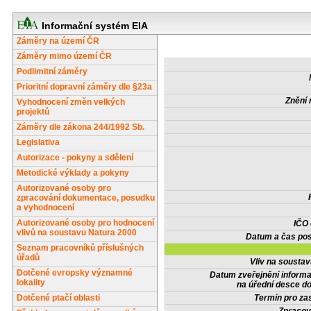
Informační systém EIA
Záměry na území ČR
Záměry mimo území ČR
Podlimitní záměry
Prioritní dopravní záměry dle §23a
Znění 
Vyhodnocení změn velkých
projektů
Záměry dle zákona 244/1992 Sb.
Legislativa
Autorizace - pokyny a sdělení
Metodické výklady a pokyny
Autorizované osoby pro
zpracování dokumentace, posudku
a vyhodnocení
Autorizované osoby pro hodnocení
IČO
vlivů na soustavu Natura 2000
Datum a čas pos
Seznam pracovníků příslušných
úřadů
Vliv na sousta
Dotčené evropsky významné
Datum zveřejnění inform
lokality
na úřední desce do
Dotčené ptačí oblasti
Termín pro zas