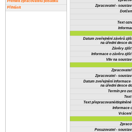
Zpracov
Přehled zpracovatelů posudků
Zpracovatel - soustav
Přihlásit
Dotčené
Text oz
Informa
Datum zveřejnění závěrů zjiš
na úřední desce do
Závěry zjišť
Informace o závěru zjišť
Vliv na sousta
Zpracovate
Zpracovatel - soustav
Datum zveřejnění informace
na úřední desce do
Termín pro zas
Text
Text přepracované/doplněn
Informace 
Vrácení
Zpraco
Posuzovatel - soustav