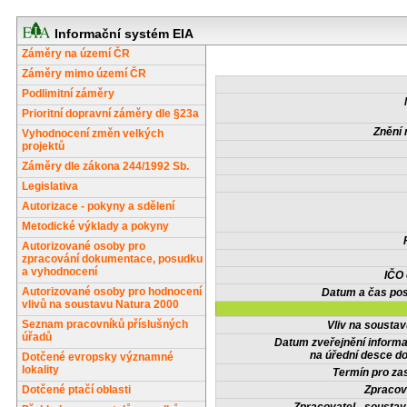
Informační systém EIA
Záměry na území ČR
Záměry mimo území ČR
Podlimitní záměry
Prioritní dopravní záměry dle §23a
Znění 
Vyhodnocení změn velkých
projektů
Záměry dle zákona 244/1992 Sb.
Legislativa
Autorizace - pokyny a sdělení
Metodické výklady a pokyny
Autorizované osoby pro
zpracování dokumentace, posudku
a vyhodnocení
IČO
Autorizované osoby pro hodnocení
Datum a čas pos
vlivů na soustavu Natura 2000
Seznam pracovníků příslušných
Vliv na sousta
úřadů
Datum zveřejnění inform
na úřední desce do
Dotčené evropsky významné
lokality
Termín pro zas
Dotčené ptačí oblasti
Zpracov