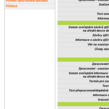
Zpracovatel - soustav
Přehled zpracovatelů posudků
Dotčené
Přihlásit
Text oz
Informa
Datum zveřejnění závěrů zjiš
na úřední desce do
Závěry zjišť
Informace o závěru zjišť
Vliv na sousta
Úřady nás
Zpracovate
Zpracovatel - soustav
Datum zveřejnění informace
na úřední desce do
Termín pro zas
Text
Text přepracované/doplněn
Informace 
Vrácení
Zpraco