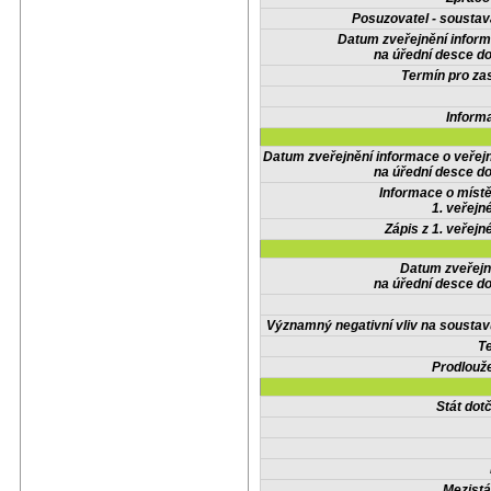
Posuzovatel - soustav
Datum zveřejnění infor
na úřední desce do
Termín pro zas
Inform
Datum zveřejnění informace o veřej
na úřední desce do
Informace o místě
1. veřejn
Zápis z 1. veřejn
Datum zveřejn
na úřední desce do
Významný negativní vliv na soustav
Te
Prodlouže
Stát do
Mezistá