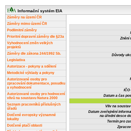
Informační systém EIA
Záměry na území ČR
Záměry mimo území ČR
Podlimitní záměry
Prioritní dopravní záměry dle §23a
Znění 
Vyhodnocení změn velkých
projektů
Záměry dle zákona 244/1992 Sb.
Důvody uko
Legislativa
Autorizace - pokyny a sdělení
Metodické výklady a pokyny
Autorizované osoby pro
zpracování dokumentace, posudku
a vyhodnocení
IČO
Autorizované osoby pro hodnocení
Datum a čas pos
vlivů na soustavu Natura 2000
Seznam pracovníků příslušných
Vliv na sousta
úřadů
Datum zveřejnění inform
Dotčené evropsky významné
na úřední desce do
lokality
Termín pro zas
Dotčené ptačí oblasti
Zpracov