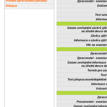
Přehled zpracovatelů posudků
Zpracovatel - soustav
Dotčené
Přihlásit
Text oz
Informa
Datum zveřejnění závěrů zjiš
na úřední desce do
Závěry zjišť
Informace o závěru zjišť
Vliv na sousta
Zpracovate
Zpracovatel - soustav
Datum zveřejnění informace
na úřední desce do
Termín pro zas
Text
Text přepracované/doplněn
Informace 
Vrácení
Zpraco
Posuzovatel - soustav
Datum zveřejnění infor