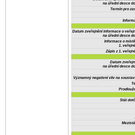
na úřední desce do
Termín pro zas
Inform
Datum zveřejnění informace o veřej
na úřední desce do
Informace o místě
1. veřejn
Zápis z 1. veřejn
Datum zveřejn
na úřední desce do
Významný negativní vliv na soustav
Te
Prodlouže
Stát do
Mezistá