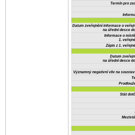
Termín pro zas
Inform
Datum zveřejnění informace o veřej
na úřední desce do
Informace o místě
1. veřejn
Zápis z 1. veřejn
Datum zveřejn
na úřední desce do
Významný negativní vliv na soustav
Te
Prodlouže
Stát do
Mezistá