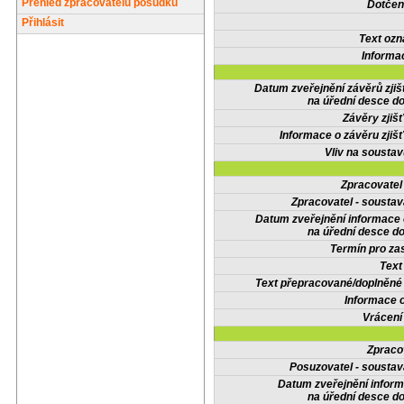
Přehled zpracovatelů posudků
Dotčené
Přihlásit
Text oz
Informa
Datum zveřejnění závěrů zjiš
na úřední desce do
Závěry zjišť
Informace o závěru zjišť
Vliv na sousta
Zpracovate
Zpracovatel - soustav
Datum zveřejnění informace
na úřední desce do
Termín pro zas
Text
Text přepracované/doplněn
Informace 
Vrácení
Zpraco
Posuzovatel - soustav
Datum zveřejnění infor
na úřední desce do