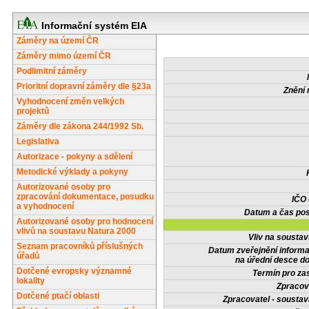
Informační systém EIA
Záměry na území ČR
Záměry mimo území ČR
Podlimitní záměry
Prioritní dopravní záměry dle §23a
Znění 
Vyhodnocení změn velkých
projektů
Záměry dle zákona 244/1992 Sb.
Legislativa
Autorizace - pokyny a sdělení
Metodické výklady a pokyny
Autorizované osoby pro
zpracování dokumentace, posudku
IČO
a vyhodnocení
Datum a čas pos
Autorizované osoby pro hodnocení
vlivů na soustavu Natura 2000
Vliv na sousta
Seznam pracovníků příslušných
Datum zveřejnění inform
úřadů
na úřední desce do
Dotčené evropsky významné
Termín pro zas
lokality
Zpracov
Dotčené ptačí oblasti
Zpracovatel - soustav